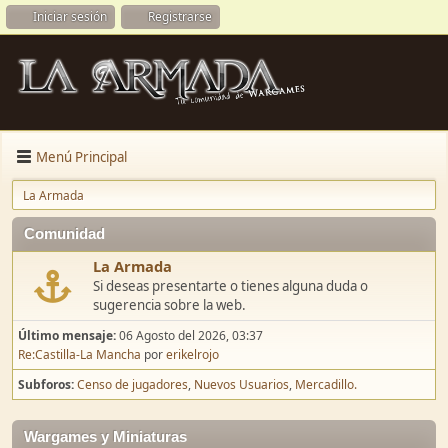
Iniciar sesión
Registrarse
Menú Principal
La Armada
Comunidad
La Armada
Si deseas presentarte o tienes alguna duda o
sugerencia sobre la web.
Último mensaje:
06 Agosto del 2026, 03:37
Re:Castilla-La Mancha
por
erikelrojo
Subforos
Censo de jugadores
Nuevos Usuarios
Mercadillo.
Wargames y Miniaturas