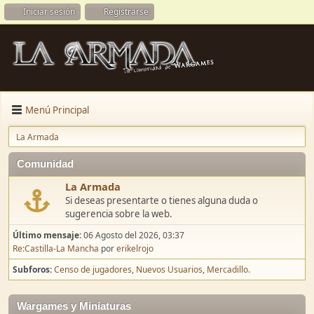
Iniciar sesión
Registrarse
Menú Principal
La Armada
Comunidad
La Armada
Si deseas presentarte o tienes alguna duda o
sugerencia sobre la web.
Último mensaje:
06 Agosto del 2026, 03:37
Re:Castilla-La Mancha
por
erikelrojo
Subforos
Censo de jugadores
Nuevos Usuarios
Mercadillo.
Wargames y Miniaturas