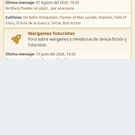
Último mensaje:
07 Agosto del 2026, 10:25
Re:Black Powder en plást...
por
anacaona
Subforos
De Bellis Antiquitatis
Flames of War
Lasalle
Impetus
Field of
Glory
El Arte de la Guerra
SAGA
Bolt Action
Wargames futuristas
Foro sobre wargames y miniaturas de ciencia ficción y
futuristas.
Último mensaje:
10 Junio del 2026, 14:55
Re:Jugar por Vassal a Ep...
por
Abetillo
Subforos
Warhammer 40.000
Infinity
Epic
Wargames de fantasía
Foro sobre wargames y miniaturas de fantasía.
Último mensaje:
02 Agosto del 2026, 15:49
Re:Campaña de Dracula's ...
por
erikelrojo
Subforos
Warhammer Fantasy
Kings of War
El Señor de los Anillos
Warmaster
Mordheim
Song of Blades
Blood Bowl
Pintura y modelismo