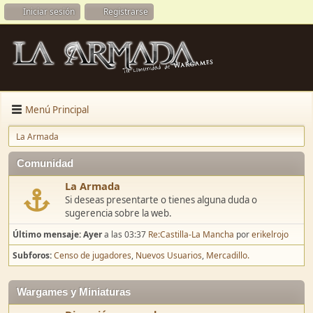
Iniciar sesión
Registrarse
Menú Principal
La Armada
Comunidad
La Armada
Si deseas presentarte o tienes alguna duda o
sugerencia sobre la web.
Último mensaje:
Ayer
a las 03:37
Re:Castilla-La Mancha
por
erikelrojo
Subforos
Censo de jugadores
Nuevos Usuarios
Mercadillo.
Wargames y Miniaturas