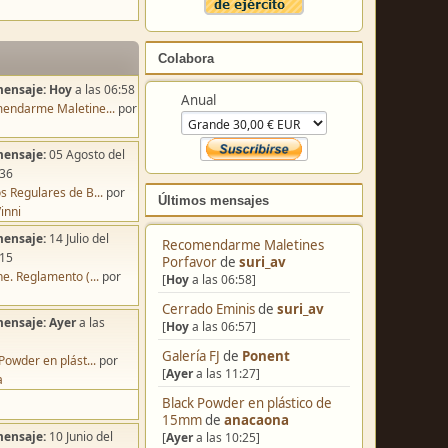
Colabora
mensaje:
Hoy
a las 06:58
Anual
endarme Maletine...
por
mensaje:
05 Agosto del
:36
s Regulares de B...
por
Últimos mensajes
inni
mensaje:
14 Julio del
Recomendarme Maletines
:15
Porfavor
de
suri_av
e. Reglamento (...
por
[
Hoy
a las 06:58]
Cerrado Eminis
de
suri_av
mensaje:
Ayer
a las
[
Hoy
a las 06:57]
Galería FJ
de
Ponent
Powder en plást...
por
[
Ayer
a las 11:27]
a
Black Powder en plástico de
15mm
de
anacaona
mensaje:
10 Junio del
[
Ayer
a las 10:25]