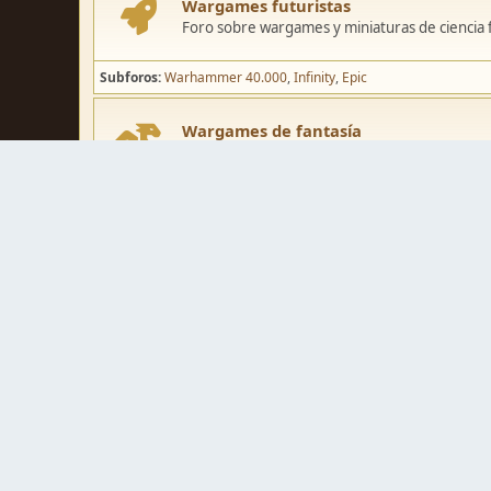
Wargames futuristas
Foro sobre wargames y miniaturas de ciencia fi
Subforos
Warhammer 40.000
Infinity
Epic
Wargames de fantasía
Foro sobre wargames y miniaturas de fantasía
Subforos
Warhammer Fantasy
Kings of War
El Señor de los Ani
Pintura y modelismo
Taller
Foro de modelismo, técnicas de pintura y crea
Galerías de usuarios
Espacio para mostrar los trabajos de pintura o 
Concursos y actividades