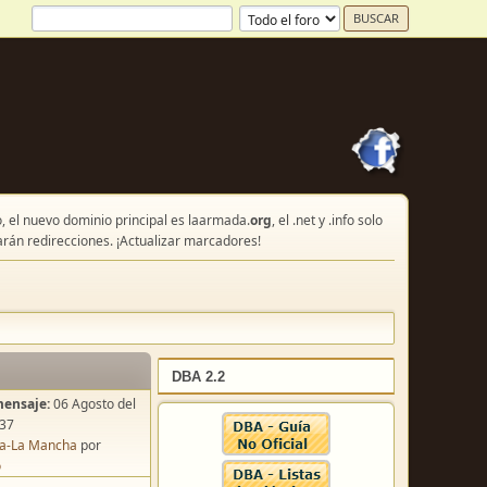
, el nuevo dominio principal es laarmada.
org
, el .net y .info solo
arán redirecciones. ¡Actualizar marcadores!
DBA 2.2
mensaje:
06 Agosto del
:37
lla-La Mancha
por
o