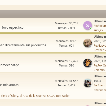
Último 
Mensajes: 34,751
S
Re:Recom
 foro especifico.
Temas: 2,091
suri_av
Último 
Mensajes: 8,975
2026, 08
ñan directamente sus productos.
Temas: 601
Re:Nuevo
Brother V
Último 
Mensajes: 12,425
2026, 11
icromecenazgo.
Temas: 530
Re:Fox On
Celebfin
Último 
Mensajes: 41,552
10:25
us miniaturas.
Temas: 2,417
Re:Black 
anacaon
Field of Glory
El Arte de la Guerra
SAGA
Bolt Action
Último 