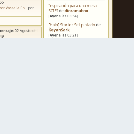
:55
Inspiración para una mesa
por Vassal a Ep...
por
SCIFI
de
dioramabox
[
Ayer
a las 03:54]
[Halo] Starter Set pintado
de
KeyanSark
mensaje:
02 Agosto del
[
Ayer
a las 03:21]
:49
ña de Dracula's ...
por
[Blog] Hoy: Forest Dragon
de
o
FJ
[06 Agosto del 2026, 18:13]
Pera Miniatvres: Probando el
FDM para 3 mm.
de
Juanpelvis
[06 Agosto del 2026, 10:03]
mensaje:
Ayer
a las
Castilla-La Mancha
de
ación para una ...
por
erikelrojo
box
[06 Agosto del 2026, 03:37]
mensaje:
Ayer
a las
Un reality de pintores de
miniaturas
de
strategos
[05 Agosto del 2026, 19:17]
a FJ
por
Ponent
mensaje:
15 Octubre del
¿Qué estáis pintando? 2.0
de
Luis Mena
:22