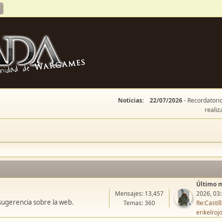
Noticias:
22/07/2026
- Recordatorio
realiz
Último 
Mensajes: 13,457
2026, 03
sugerencia sobre la web.
Temas: 360
Re:Casti
erikelroj