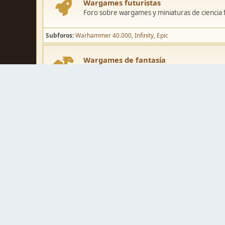
Wargames futuristas
Foro sobre wargames y miniaturas de ciencia fi
Subforos
Warhammer 40.000
Infinity
Epic
Wargames de fantasía
Foro sobre wargames y miniaturas de fantasía
Subforos
Warhammer Fantasy
Kings of War
El Señor de los Ani
Pintura y modelismo
Taller
Foro de modelismo, técnicas de pintura y crea
Galerías de usuarios
Espacio para mostrar los trabajos de pintura o 
Concursos y actividades
Zona de concursos de pintura y actividades var