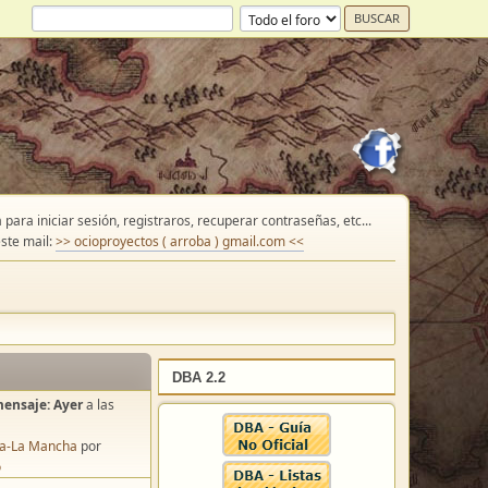
para iniciar sesión, registraros, recuperar contraseñas, etc...
ste mail:
>> ocioproyectos ( arroba ) gmail.com <<
DBA 2.2
mensaje:
Ayer
a las
lla-La Mancha
por
o