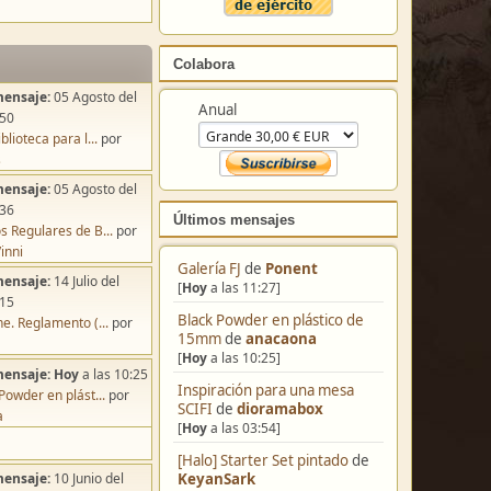
Colabora
mensaje:
05 Agosto del
Anual
:50
blioteca para l...
por
s
mensaje:
05 Agosto del
:36
Últimos mensajes
s Regulares de B...
por
inni
Galería FJ
de
Ponent
mensaje:
14 Julio del
[
Hoy
a las 11:27]
:15
Black Powder en plástico de
e. Reglamento (...
por
15mm
de
anacaona
[
Hoy
a las 10:25]
mensaje:
Hoy
a las 10:25
Inspiración para una mesa
Powder en plást...
por
SCIFI
de
dioramabox
a
[
Hoy
a las 03:54]
[Halo] Starter Set pintado
de
KeyanSark
mensaje:
10 Junio del