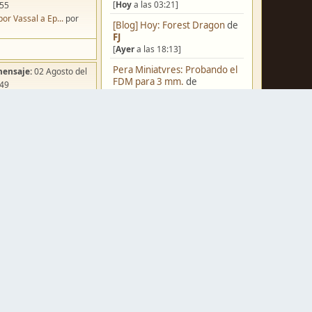
[
Hoy
a las 03:21]
:55
por Vassal a Ep...
por
[Blog] Hoy: Forest Dragon
de
FJ
[
Ayer
a las 18:13]
Pera Miniatvres: Probando el
mensaje:
02 Agosto del
FDM para 3 mm.
de
:49
Juanpelvis
ña de Dracula's ...
por
[
Ayer
a las 10:03]
o
Castilla-La Mancha
de
erikelrojo
[
Ayer
a las 03:37]
Un reality de pintores de
miniaturas
de
strategos
mensaje:
Hoy
a las 03:54
[05 Agosto del 2026, 19:17]
ación para una ...
por
box
¿Qué estáis pintando? 2.0
de
Luis Mena
[05 Agosto del 2026, 18:32]
mensaje:
Hoy
a las 11:27
a FJ
por
Ponent
Una biblioteca para los
wargames
de
strategos
mensaje:
15 Octubre del
[05 Agosto del 2026, 17:50]
:22
Nuevos Regulares de Brother
oncurso de Esce...
por