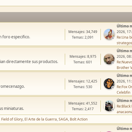
Último 
Mensajes: 34,749
2026, 17
 foro especifico.
Temas: 2,091
Re:Una bi
stratego
Último 
Mensajes: 8,975
2026, 08
ñan directamente sus productos.
Temas: 601
Re:Nuevo
Brother V
Último 
Mensajes: 12,425
2026, 11
icromecenazgo.
Temas: 530
Re:Fox On
Celebfin
Último 
Mensajes: 41,552
Re:Black 
us miniaturas.
Temas: 2,417
anacaon
Field of Glory
El Arte de la Guerra
SAGA
Bolt Action
Último 