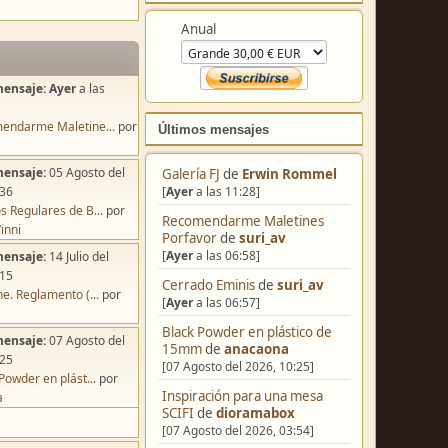
Colabora
mensaje:
Ayer
a las
Anual
endarme Maletine...
por
mensaje:
05 Agosto del
:36
Últimos mensajes
s Regulares de B...
por
inni
Galería FJ
de
Erwin Rommel
mensaje:
14 Julio del
[
Ayer
a las 11:28]
:15
Recomendarme Maletines
e. Reglamento (...
por
Porfavor
de
suri_av
[
Ayer
a las 06:58]
mensaje:
07 Agosto del
Cerrado Eminis
de
suri_av
:25
[
Ayer
a las 06:57]
Powder en plást...
por
a
Black Powder en plástico de
15mm
de
anacaona
[07 Agosto del 2026, 10:25]