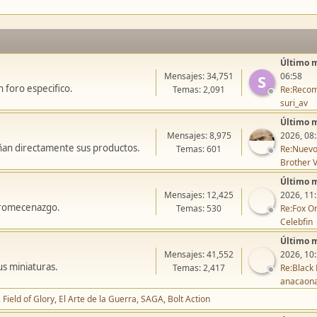
Último 
Mensajes: 34,751
06:58
S
 foro especifico.
Temas: 2,091
Re:Recom
suri_av
Último 
Mensajes: 8,975
2026, 08
ñan directamente sus productos.
Temas: 601
Re:Nuevo
Brother V
Último 
Mensajes: 12,425
2026, 11
icromecenazgo.
Temas: 530
Re:Fox On
Celebfin
Último 
Mensajes: 41,552
2026, 10
us miniaturas.
Temas: 2,417
Re:Black 
anacaon
Field of Glory
El Arte de la Guerra
SAGA
Bolt Action