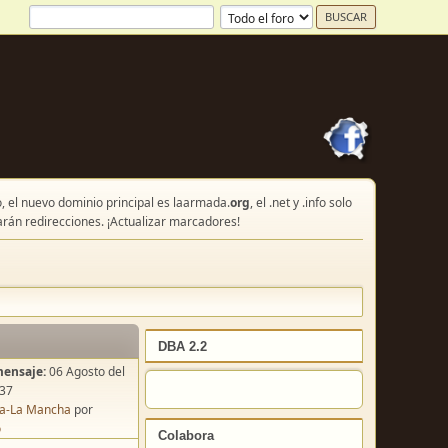
, el nuevo dominio principal es laarmada.
org
, el .net y .info solo
arán redirecciones. ¡Actualizar marcadores!
DBA 2.2
mensaje:
06 Agosto del
:37
lla-La Mancha
por
o