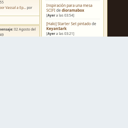
:55
Inspiración para una mesa
por Vassal a Ep...
por
SCIFI
de
dioramabox
[
Ayer
a las 03:54]
[Halo] Starter Set pintado
de
KeyanSark
mensaje:
02 Agosto del
[
Ayer
a las 03:21]
:49
ña de Dracula's ...
por
[Blog] Hoy: Forest Dragon
de
o
FJ
[06 Agosto del 2026, 18:13]
Pera Miniatvres: Probando el
FDM para 3 mm.
de
Juanpelvis
[06 Agosto del 2026, 10:03]
mensaje:
Ayer
a las
Castilla-La Mancha
de
ación para una ...
por
erikelrojo
box
[06 Agosto del 2026, 03:37]
Un reality de pintores de
mensaje:
Hoy
a las 11:28
miniaturas
de
strategos
a FJ
por
Erwin Rommel
[05 Agosto del 2026, 19:17]
mensaje:
15 Octubre del
¿Qué estáis pintando? 2.0
de
Luis Mena
:22