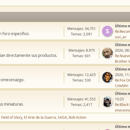
Último 
Mensajes: 34,751
S
Re:Recom
 foro especifico.
Temas: 2,091
suri_av
Último 
Mensajes: 8,975
2026, 08
ñan directamente sus productos.
Temas: 601
Re:Nuevo
Brother V
Último 
Mensajes: 12,425
2026, 11
icromecenazgo.
Temas: 530
Re:Fox On
Celebfin
Último 
Mensajes: 41,552
10:25
us miniaturas.
Temas: 2,417
Re:Black 
anacaon
Field of Glory
El Arte de la Guerra
SAGA
Bolt Action
Último 