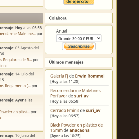
Colabora
mensaje:
Hoy
a las 06:58
Anual
endarme Maletine...
por
mensaje:
05 Agosto del
:36
s Regulares de B...
por
Últimos mensajes
inni
mensaje:
14 Julio del
Galería FJ
de
Erwin Rommel
:15
[
Hoy
a las 11:28]
e. Reglamento (...
por
Recomendarme Maletines
Porfavor
de
suri_av
mensaje:
Ayer
a las
[
Hoy
a las 06:58]
Cerrado Eminis
de
suri_av
Powder en plást...
por
[
Hoy
a las 06:57]
a
Black Powder en plástico de
15mm
de
anacaona
mensaje:
10 Junio del
[
Ayer
a las 10:25]