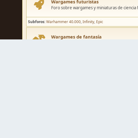
Wargames futuristas
Foro sobre wargames y miniaturas de ciencia fi
Subforos
Warhammer 40.000
Infinity
Epic
Wargames de fantasía
Foro sobre wargames y miniaturas de fantasía
Subforos
Warhammer Fantasy
Kings of War
El Señor de los Ani
Pintura y modelismo
Taller
Foro de modelismo, técnicas de pintura y crea
Galerías de usuarios
Espacio para mostrar los trabajos de pintura o 
Concursos y actividades