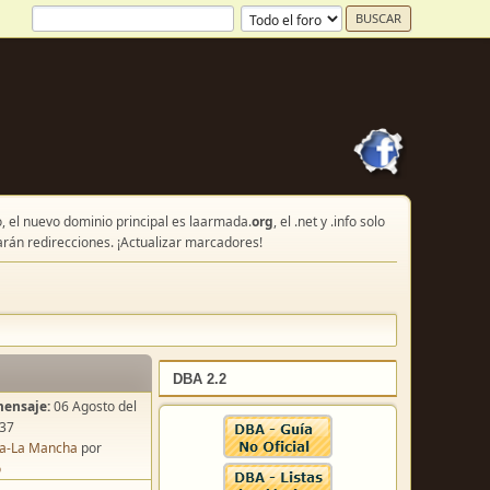
, el nuevo dominio principal es laarmada.
org
, el .net y .info solo
arán redirecciones. ¡Actualizar marcadores!
DBA 2.2
mensaje:
06 Agosto del
:37
lla-La Mancha
por
o