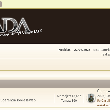
Noticias:
22/07/2026
- Recordatorio
realiz
Último 
Mensajes: 13,457
2026, 03
sugerencia sobre la web.
Temas: 360
Re:Casti
erikelroj