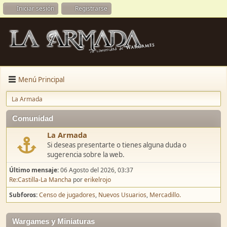
Iniciar sesión
Registrarse
Menú Principal
La Armada
Comunidad
La Armada
Si deseas presentarte o tienes alguna duda o
sugerencia sobre la web.
Último mensaje:
06 Agosto del 2026, 03:37
Re:Castilla-La Mancha
por
erikelrojo
Subforos
Censo de jugadores
Nuevos Usuarios
Mercadillo.
Wargames y Miniaturas