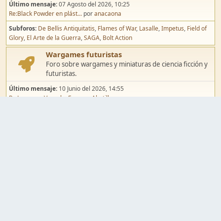
Último mensaje:
07 Agosto del 2026, 10:25
Re:Black Powder en plást...
por
anacaona
Subforos
De Bellis Antiquitatis
Flames of War
Lasalle
Impetus
Field of
Glory
El Arte de la Guerra
SAGA
Bolt Action
Wargames futuristas
Foro sobre wargames y miniaturas de ciencia ficción y
futuristas.
Último mensaje:
10 Junio del 2026, 14:55
Re:Jugar por Vassal a Ep...
por
Abetillo
Subforos
Warhammer 40.000
Infinity
Epic
Wargames de fantasía
Foro sobre wargames y miniaturas de fantasía.
Último mensaje:
02 Agosto del 2026, 15:49
Re:Campaña de Dracula's ...
por
erikelrojo
Subforos
Warhammer Fantasy
Kings of War
El Señor de los Anillos
Warmaster
Mordheim
Song of Blades
Blood Bowl
Pintura y modelismo