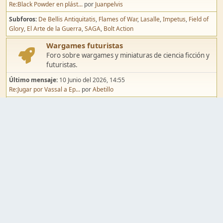
Re:Black Powder en plást...
por
Juanpelvis
Subforos
De Bellis Antiquitatis
Flames of War
Lasalle
Impetus
Field of
Glory
El Arte de la Guerra
SAGA
Bolt Action
Wargames futuristas
Foro sobre wargames y miniaturas de ciencia ficción y
futuristas.
Último mensaje:
10 Junio del 2026, 14:55
Re:Jugar por Vassal a Ep...
por
Abetillo
Subforos
Warhammer 40.000
Infinity
Epic
Wargames de fantasía
Foro sobre wargames y miniaturas de fantasía.
Último mensaje:
02 Agosto del 2026, 15:49
Re:Campaña de Dracula's ...
por
erikelrojo
Subforos
Warhammer Fantasy
Kings of War
El Señor de los Anillos
Warmaster
Mordheim
Song of Blades
Blood Bowl
Pintura y modelismo
Taller