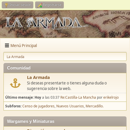
Iniciar sesión
Registrarse
Menú Principal
La Armada
Comunidad
La Armada
Si deseas presentarte o tienes alguna duda o
sugerencia sobre la web.
Último mensaje:
Hoy
a las 03:37
Re:Castilla-La Mancha
por
erikelrojo
Subforos
Censo de jugadores
Nuevos Usuarios
Mercadillo.
Wargames y Miniaturas