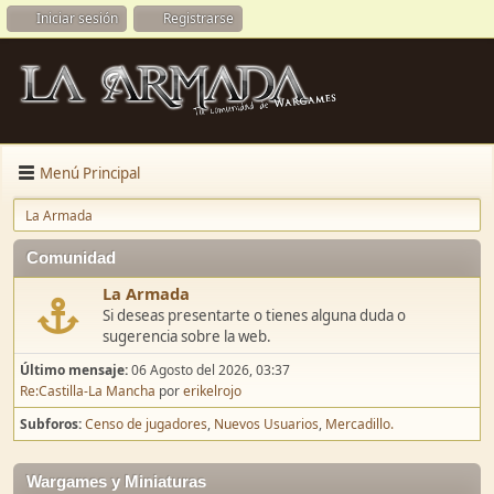
Iniciar sesión
Registrarse
Menú Principal
La Armada
Comunidad
La Armada
Si deseas presentarte o tienes alguna duda o
sugerencia sobre la web.
Último mensaje:
06 Agosto del 2026, 03:37
Re:Castilla-La Mancha
por
erikelrojo
Subforos
Censo de jugadores
Nuevos Usuarios
Mercadillo.
Wargames y Miniaturas