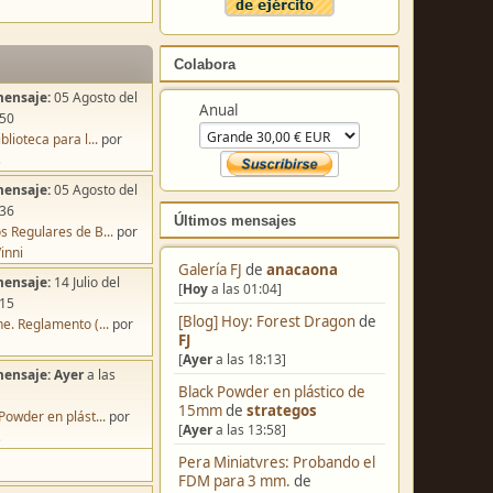
Colabora
mensaje:
05 Agosto del
Anual
:50
blioteca para l...
por
s
mensaje:
05 Agosto del
:36
Últimos mensajes
s Regulares de B...
por
inni
Galería FJ
de
anacaona
mensaje:
14 Julio del
[
Hoy
a las 01:04]
:15
[Blog] Hoy: Forest Dragon
de
e. Reglamento (...
por
FJ
[
Ayer
a las 18:13]
mensaje:
Ayer
a las
Black Powder en plástico de
15mm
de
strategos
Powder en plást...
por
[
Ayer
a las 13:58]
s
Pera Miniatvres: Probando el
FDM para 3 mm.
de