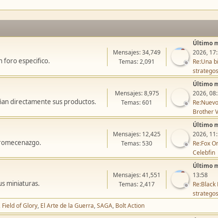
Último 
Mensajes: 34,749
2026, 17
 foro especifico.
Temas: 2,091
Re:Una bi
stratego
Último 
Mensajes: 8,975
2026, 08
ñan directamente sus productos.
Temas: 601
Re:Nuevo
Brother V
Último 
Mensajes: 12,425
2026, 11
icromecenazgo.
Temas: 530
Re:Fox On
Celebfin
Último 
Mensajes: 41,551
13:58
us miniaturas.
Temas: 2,417
Re:Black 
stratego
Field of Glory
El Arte de la Guerra
SAGA
Bolt Action