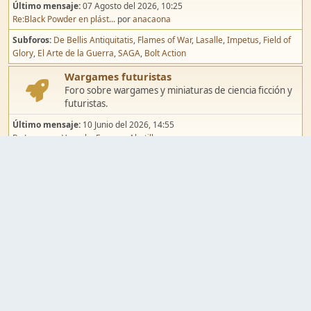
Último mensaje:
07 Agosto del 2026, 10:25
Re:Black Powder en plást...
por
anacaona
Subforos
De Bellis Antiquitatis
Flames of War
Lasalle
Impetus
Field of
Glory
El Arte de la Guerra
SAGA
Bolt Action
Wargames futuristas
Foro sobre wargames y miniaturas de ciencia ficción y
futuristas.
Último mensaje:
10 Junio del 2026, 14:55
Re:Jugar por Vassal a Ep...
por
Abetillo
Subforos
Warhammer 40.000
Infinity
Epic
Wargames de fantasía
Foro sobre wargames y miniaturas de fantasía.
Último mensaje:
02 Agosto del 2026, 15:49
Re:Campaña de Dracula's ...
por
erikelrojo
Subforos
Warhammer Fantasy
Kings of War
El Señor de los Anillos
Warmaster
Mordheim
Song of Blades
Blood Bowl
Pintura y modelismo