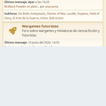
Último mensaje:
Ayer
a las 10:25
Re:Black Powder en plást...
por
anacaona
Subforos
De Bellis Antiquitatis
Flames of War
Lasalle
Impetus
Field of
Glory
El Arte de la Guerra
SAGA
Bolt Action
Wargames futuristas
Foro sobre wargames y miniaturas de ciencia ficción y
futuristas.
Último mensaje:
10 Junio del 2026, 14:55
Re:Jugar por Vassal a Ep...
por
Abetillo
Subforos
Warhammer 40.000
Infinity
Epic
Wargames de fantasía
Foro sobre wargames y miniaturas de fantasía.
Último mensaje:
02 Agosto del 2026, 15:49
Re:Campaña de Dracula's ...
por
erikelrojo
Subforos
Warhammer Fantasy
Kings of War
El Señor de los Anillos
Warmaster
Mordheim
Song of Blades
Blood Bowl
Pintura y modelismo