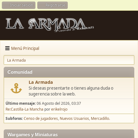
Iniciar sesión
Registrarse
Menú Principal
La Armada
Comunidad
La Armada
Si deseas presentarte o tienes alguna duda o
sugerencia sobre la web.
Último mensaje:
06 Agosto del 2026, 03:37
Re:Castilla-La Mancha
por
erikelrojo
Subforos
Censo de jugadores
Nuevos Usuarios
Mercadillo.
Wargames y Miniaturas