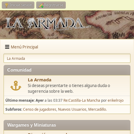
Iniciar sesión
Registrarse
Menú Principal
La Armada
Comunidad
La Armada
Si deseas presentarte o tienes alguna duda o
sugerencia sobre la web.
Último mensaje:
Ayer
a las 03:37
Re:Castilla-La Mancha
por
erikelrojo
Subforos
Censo de jugadores
Nuevos Usuarios
Mercadillo.
Wargames y Miniaturas