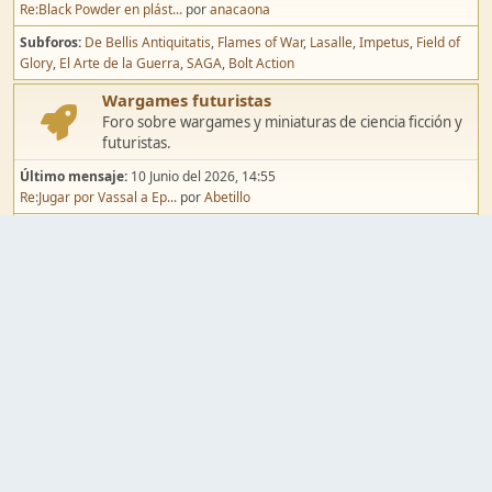
Re:Black Powder en plást...
por
anacaona
Subforos
De Bellis Antiquitatis
Flames of War
Lasalle
Impetus
Field of
Glory
El Arte de la Guerra
SAGA
Bolt Action
Wargames futuristas
Foro sobre wargames y miniaturas de ciencia ficción y
futuristas.
Último mensaje:
10 Junio del 2026, 14:55
Re:Jugar por Vassal a Ep...
por
Abetillo
Subforos
Warhammer 40.000
Infinity
Epic
Wargames de fantasía
Foro sobre wargames y miniaturas de fantasía.
Último mensaje:
02 Agosto del 2026, 15:49
Re:Campaña de Dracula's ...
por
erikelrojo
Subforos
Warhammer Fantasy
Kings of War
El Señor de los Anillos
Warmaster
Mordheim
Song of Blades
Blood Bowl
Pintura y modelismo
Taller