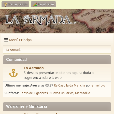
Iniciar sesión
Registrarse
Menú Principal
La Armada
Comunidad
La Armada
Si deseas presentarte o tienes alguna duda o
sugerencia sobre la web.
Último mensaje:
Ayer
a las 03:37
Re:Castilla-La Mancha
por
erikelrojo
Subforos
Censo de jugadores
Nuevos Usuarios
Mercadillo.
Wargames y Miniaturas