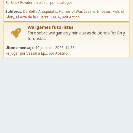
Re:Black Powder en plást...
por
strategos
Subforos
De Bellis Antiquitatis
Flames of War
Lasalle
Impetus
Field of
Glory
El Arte de la Guerra
SAGA
Bolt Action
Wargames futuristas
Foro sobre wargames y miniaturas de ciencia ficción y
futuristas.
Último mensaje:
10 Junio del 2026, 14:55
Re:Jugar por Vassal a Ep...
por
Abetillo
Subforos
Warhammer 40.000
Infinity
Epic
Wargames de fantasía
Foro sobre wargames y miniaturas de fantasía.
Último mensaje:
02 Agosto del 2026, 15:49
Re:Campaña de Dracula's ...
por
erikelrojo
Subforos
Warhammer Fantasy
Kings of War
El Señor de los Anillos
Warmaster
Mordheim
Song of Blades
Blood Bowl
Pintura y modelismo
Taller