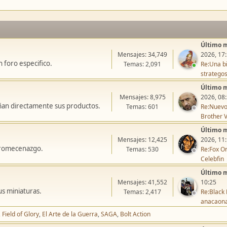
Último 
Mensajes: 34,749
2026, 17
 foro especifico.
Temas: 2,091
Re:Una bi
stratego
Último 
Mensajes: 8,975
2026, 08
ñan directamente sus productos.
Temas: 601
Re:Nuevo
Brother V
Último 
Mensajes: 12,425
2026, 11
icromecenazgo.
Temas: 530
Re:Fox On
Celebfin
Último 
Mensajes: 41,552
10:25
us miniaturas.
Temas: 2,417
Re:Black 
anacaon
Field of Glory
El Arte de la Guerra
SAGA
Bolt Action