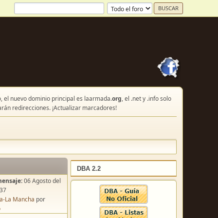
, el nuevo dominio principal es laarmada.
org
, el .net y .info solo
arán redirecciones. ¡Actualizar marcadores!
DBA 2.2
mensaje:
06 Agosto del
:37
lla-La Mancha
por
o