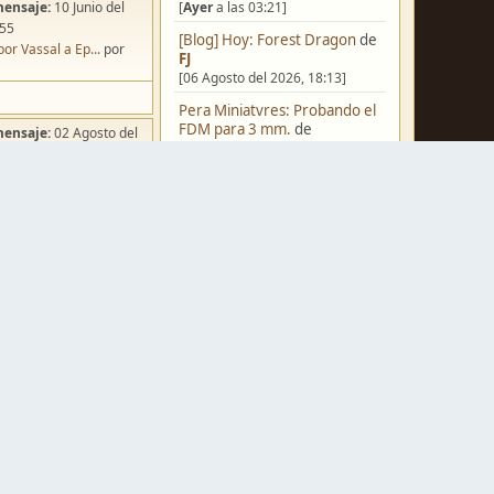
[
Ayer
a las 03:21]
mensaje:
10 Junio del
:55
[Blog] Hoy: Forest Dragon
de
por Vassal a Ep...
por
FJ
[06 Agosto del 2026, 18:13]
Pera Miniatvres: Probando el
FDM para 3 mm.
de
mensaje:
02 Agosto del
Juanpelvis
:49
[06 Agosto del 2026, 10:03]
ña de Dracula's ...
por
o
Castilla-La Mancha
de
erikelrojo
[06 Agosto del 2026, 03:37]
Un reality de pintores de
miniaturas
de
strategos
[05 Agosto del 2026, 19:17]
mensaje:
Ayer
a las
¿Qué estáis pintando? 2.0
de
ación para una ...
por
Luis Mena
box
[05 Agosto del 2026, 18:32]
mensaje:
Ayer
a las
Una biblioteca para los
wargames
de
strategos
[05 Agosto del 2026, 17:50]
a FJ
por
Ponent
mensaje:
15 Octubre del
Nuevos Regulares de Brother