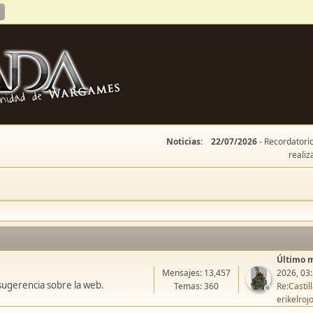
Noticias:
22/07/2026
- Recordatorio
realiz
Último 
Mensajes: 13,457
2026, 03
sugerencia sobre la web.
Temas: 360
Re:Casti
erikelroj