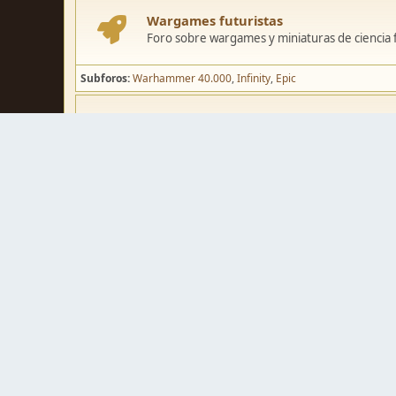
Wargames futuristas
Foro sobre wargames y miniaturas de ciencia fi
Subforos
Warhammer 40.000
Infinity
Epic
Wargames de fantasía
Foro sobre wargames y miniaturas de fantasía
Subforos
Warhammer Fantasy
Kings of War
El Señor de los Ani
Pintura y modelismo
Taller
Foro de modelismo, técnicas de pintura y crea
Galerías de usuarios
Espacio para mostrar los trabajos de pintura o 