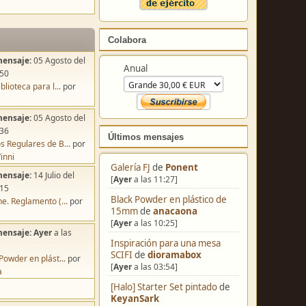
Colabora
mensaje:
05 Agosto del
Anual
:50
blioteca para l...
por
s
mensaje:
05 Agosto del
:36
Últimos mensajes
s Regulares de B...
por
inni
Galería FJ
de
Ponent
mensaje:
14 Julio del
[
Ayer
a las 11:27]
:15
Black Powder en plástico de
e. Reglamento (...
por
15mm
de
anacaona
[
Ayer
a las 10:25]
mensaje:
Ayer
a las
Inspiración para una mesa
SCIFI
de
dioramabox
Powder en plást...
por
[
Ayer
a las 03:54]
a
[Halo] Starter Set pintado
de
KeyanSark