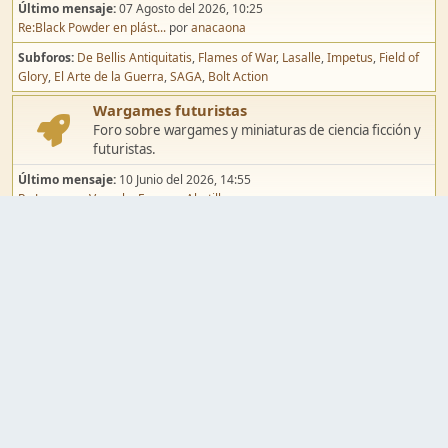
Último mensaje:
07 Agosto del 2026, 10:25
Re:Black Powder en plást...
por
anacaona
Subforos
De Bellis Antiquitatis
Flames of War
Lasalle
Impetus
Field of
Glory
El Arte de la Guerra
SAGA
Bolt Action
Wargames futuristas
Foro sobre wargames y miniaturas de ciencia ficción y
futuristas.
Último mensaje:
10 Junio del 2026, 14:55
Re:Jugar por Vassal a Ep...
por
Abetillo
Subforos
Warhammer 40.000
Infinity
Epic
Wargames de fantasía
Foro sobre wargames y miniaturas de fantasía.
Último mensaje:
02 Agosto del 2026, 15:49
Re:Campaña de Dracula's ...
por
erikelrojo
Subforos
Warhammer Fantasy
Kings of War
El Señor de los Anillos
Warmaster
Mordheim
Song of Blades
Blood Bowl
Pintura y modelismo