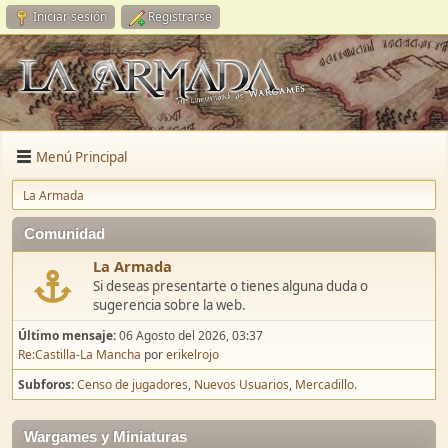
Iniciar sesión
Registrarse
Menú Principal
La Armada
Comunidad
La Armada
Si deseas presentarte o tienes alguna duda o
sugerencia sobre la web.
Último mensaje:
06 Agosto del 2026, 03:37
Re:Castilla-La Mancha
por
erikelrojo
Subforos
Censo de jugadores
Nuevos Usuarios
Mercadillo.
Wargames y Miniaturas