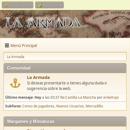
Iniciar sesión
Registrarse
Menú Principal
La Armada
Comunidad
La Armada
Si deseas presentarte o tienes alguna duda o
sugerencia sobre la web.
Último mensaje:
Hoy
a las 03:37
Re:Castilla-La Mancha
por
erikelrojo
Subforos
Censo de jugadores
Nuevos Usuarios
Mercadillo.
Wargames y Miniaturas