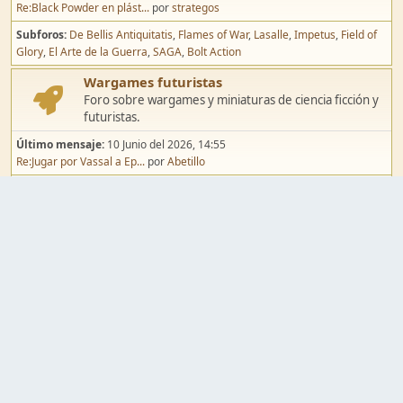
Re:Black Powder en plást...
por
strategos
Subforos
De Bellis Antiquitatis
Flames of War
Lasalle
Impetus
Field of
Glory
El Arte de la Guerra
SAGA
Bolt Action
Wargames futuristas
Foro sobre wargames y miniaturas de ciencia ficción y
futuristas.
Último mensaje:
10 Junio del 2026, 14:55
Re:Jugar por Vassal a Ep...
por
Abetillo
Subforos
Warhammer 40.000
Infinity
Epic
Wargames de fantasía
Foro sobre wargames y miniaturas de fantasía.
Último mensaje:
02 Agosto del 2026, 15:49
Re:Campaña de Dracula's ...
por
erikelrojo
Subforos
Warhammer Fantasy
Kings of War
El Señor de los Anillos
Warmaster
Mordheim
Song of Blades
Blood Bowl
Pintura y modelismo
Taller