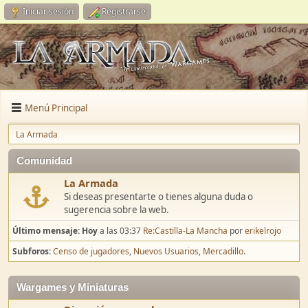
Iniciar sesión
Registrarse
Menú Principal
La Armada
Comunidad
La Armada
Si deseas presentarte o tienes alguna duda o
sugerencia sobre la web.
Último mensaje:
Hoy
a las 03:37
Re:Castilla-La Mancha
por
erikelrojo
Subforos
Censo de jugadores
Nuevos Usuarios
Mercadillo.
Wargames y Miniaturas