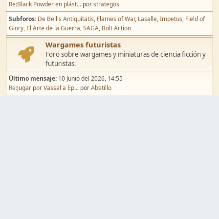
Re:Black Powder en plást...
por
strategos
Subforos
De Bellis Antiquitatis
Flames of War
Lasalle
Impetus
Field of
Glory
El Arte de la Guerra
SAGA
Bolt Action
Wargames futuristas
Foro sobre wargames y miniaturas de ciencia ficción y
futuristas.
Último mensaje:
10 Junio del 2026, 14:55
Re:Jugar por Vassal a Ep...
por
Abetillo
Subforos
Warhammer 40.000
Infinity
Epic
Wargames de fantasía
Foro sobre wargames y miniaturas de fantasía.
Último mensaje:
02 Agosto del 2026, 15:49
Re:Campaña de Dracula's ...
por
erikelrojo
Subforos
Warhammer Fantasy
Kings of War
El Señor de los Anillos
Warmaster
Mordheim
Song of Blades
Blood Bowl
Pintura y modelismo
Taller