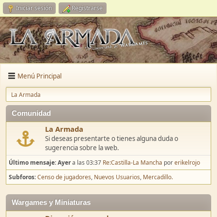
Iniciar sesión
Registrarse
Menú Principal
La Armada
Comunidad
La Armada
Si deseas presentarte o tienes alguna duda o
sugerencia sobre la web.
Último mensaje:
Ayer
a las 03:37
Re:Castilla-La Mancha
por
erikelrojo
Subforos
Censo de jugadores
Nuevos Usuarios
Mercadillo.
Wargames y Miniaturas