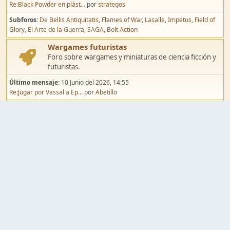
Re:Black Powder en plást...
por
strategos
Subforos
De Bellis Antiquitatis
Flames of War
Lasalle
Impetus
Field of
Glory
El Arte de la Guerra
SAGA
Bolt Action
Wargames futuristas
Foro sobre wargames y miniaturas de ciencia ficción y
futuristas.
Último mensaje:
10 Junio del 2026, 14:55
Re:Jugar por Vassal a Ep...
por
Abetillo
Subforos
Warhammer 40.000
Infinity
Epic
Wargames de fantasía
Foro sobre wargames y miniaturas de fantasía.
Último mensaje:
02 Agosto del 2026, 15:49
Re:Campaña de Dracula's ...
por
erikelrojo
Subforos
Warhammer Fantasy
Kings of War
El Señor de los Anillos
Warmaster
Mordheim
Song of Blades
Blood Bowl
Pintura y modelismo
Taller