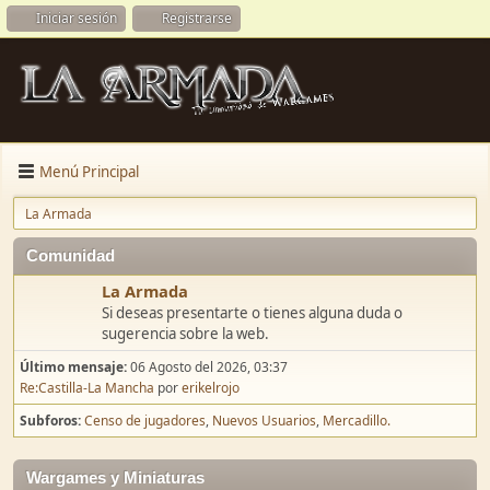
Iniciar sesión
Registrarse
Menú Principal
La Armada
Comunidad
La Armada
Si deseas presentarte o tienes alguna duda o
sugerencia sobre la web.
Último mensaje:
06 Agosto del 2026, 03:37
Re:Castilla-La Mancha
por
erikelrojo
Subforos
Censo de jugadores
Nuevos Usuarios
Mercadillo.
Wargames y Miniaturas