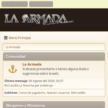
Iniciar sesión
Registrarse
Menú Principal
La Armada
Comunidad
La Armada
Si deseas presentarte o tienes alguna duda o
sugerencia sobre la web.
Último mensaje:
06 Agosto del 2026, 03:37
Re:Castilla-La Mancha
por
erikelrojo
Subforos
Censo de jugadores
Nuevos Usuarios
Mercadillo.
Wargames y Miniaturas