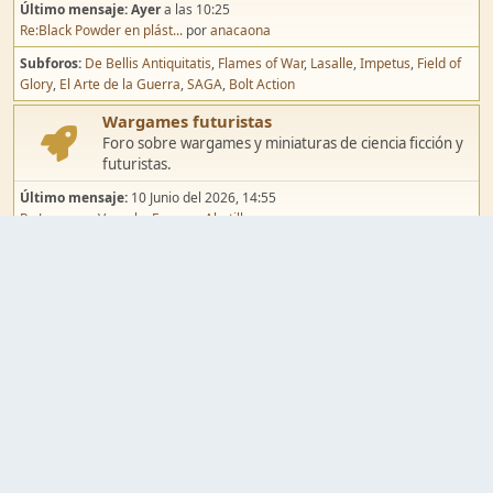
Último mensaje:
Ayer
a las 10:25
Re:Black Powder en plást...
por
anacaona
Subforos
De Bellis Antiquitatis
Flames of War
Lasalle
Impetus
Field of
Glory
El Arte de la Guerra
SAGA
Bolt Action
Wargames futuristas
Foro sobre wargames y miniaturas de ciencia ficción y
futuristas.
Último mensaje:
10 Junio del 2026, 14:55
Re:Jugar por Vassal a Ep...
por
Abetillo
Subforos
Warhammer 40.000
Infinity
Epic
Wargames de fantasía
Foro sobre wargames y miniaturas de fantasía.
Último mensaje:
02 Agosto del 2026, 15:49
Re:Campaña de Dracula's ...
por
erikelrojo
Subforos
Warhammer Fantasy
Kings of War
El Señor de los Anillos
Warmaster
Mordheim
Song of Blades
Blood Bowl
Pintura y modelismo