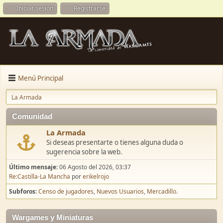
Iniciar sesión
Registrarse
Menú Principal
La Armada
Comunidad
La Armada
Si deseas presentarte o tienes alguna duda o
sugerencia sobre la web.
Último mensaje:
06 Agosto del 2026, 03:37
Re:Castilla-La Mancha
por
erikelrojo
Subforos
Censo de jugadores
Nuevos Usuarios
Mercadillo.
Wargames y Miniaturas