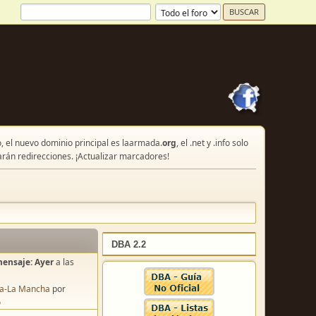
, el nuevo dominio principal es laarmada.
org
, el .net y .info solo
arán redirecciones. ¡Actualizar marcadores!
DBA 2.2
mensaje:
Ayer
a las
lla-La Mancha
por
o