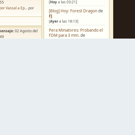
[
Hoy
a las 03:21]
:55
por Vassal a Ep...
por
[Blog] Hoy: Forest Dragon
de
FJ
[
Ayer
a las 18:13]
Pera Miniatvres: Probando el
mensaje:
02 Agosto del
FDM para 3 mm.
de
:49
Juanpelvis
ña de Dracula's ...
por
[
Ayer
a las 10:03]
o
Castilla-La Mancha
de
erikelrojo
[
Ayer
a las 03:37]
Un reality de pintores de
miniaturas
de
strategos
mensaje:
Hoy
a las 03:54
[05 Agosto del 2026, 19:17]
ación para una ...
por
box
¿Qué estáis pintando? 2.0
de
Luis Mena
[05 Agosto del 2026, 18:32]
mensaje:
Hoy
a las 11:27
a FJ
por
Ponent
Una biblioteca para los
wargames
de
strategos
mensaje:
15 Octubre del
[05 Agosto del 2026, 17:50]
:22
Nuevos Regulares de Brother
oncurso de Esce...
por