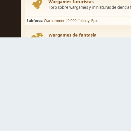
Wargames futuristas
Foro sobre wargames y miniaturas de ciencia fi
Subforos
Warhammer 40.000
Infinity
Epic
Wargames de fantasía
Foro sobre wargames y miniaturas de fantasía
Subforos
Warhammer Fantasy
Kings of War
El Señor de los Ani
Pintura y modelismo
Taller
Foro de modelismo, técnicas de pintura y crea
Galerías de usuarios
Espacio para mostrar los trabajos de pintura o 
Concursos y actividades
Zona de concursos de pintura y actividades var