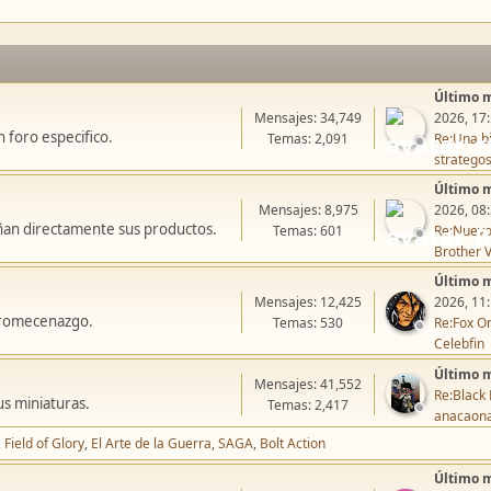
Último 
Mensajes: 34,749
2026, 17
 foro especifico.
Temas: 2,091
Re:Una bi
stratego
Último 
Mensajes: 8,975
2026, 08
ñan directamente sus productos.
Temas: 601
Re:Nuevo
Brother V
Último 
Mensajes: 12,425
2026, 11
icromecenazgo.
Temas: 530
Re:Fox On
Celebfin
Último 
Mensajes: 41,552
Re:Black 
us miniaturas.
Temas: 2,417
anacaon
Field of Glory
El Arte de la Guerra
SAGA
Bolt Action
Último 