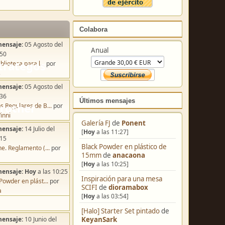
Colabora
mensaje:
05 Agosto del
Anual
:50
blioteca para l...
por
s
mensaje:
05 Agosto del
:36
Últimos mensajes
s Regulares de B...
por
inni
Galería FJ
de
Ponent
mensaje:
14 Julio del
[
Hoy
a las 11:27]
:15
Black Powder en plástico de
e. Reglamento (...
por
15mm
de
anacaona
[
Hoy
a las 10:25]
mensaje:
Hoy
a las 10:25
Inspiración para una mesa
Powder en plást...
por
SCIFI
de
dioramabox
a
[
Hoy
a las 03:54]
[Halo] Starter Set pintado
de
KeyanSark
mensaje:
10 Junio del