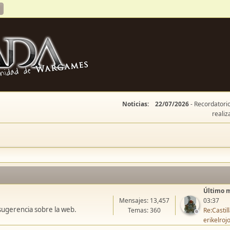
Noticias:
22/07/2026
- Recordatorio
realiz
Último 
Mensajes: 13,457
03:37
sugerencia sobre la web.
Temas: 360
Re:Casti
erikelroj