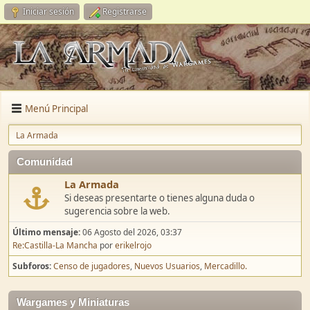
Iniciar sesión
Registrarse
Menú Principal
La Armada
Comunidad
La Armada
Si deseas presentarte o tienes alguna duda o
sugerencia sobre la web.
Último mensaje:
06 Agosto del 2026, 03:37
Re:Castilla-La Mancha
por
erikelrojo
Subforos
Censo de jugadores
Nuevos Usuarios
Mercadillo.
Wargames y Miniaturas