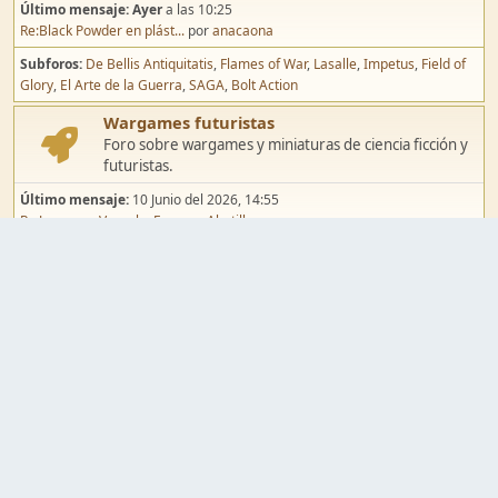
Último mensaje:
Ayer
a las 10:25
Re:Black Powder en plást...
por
anacaona
Subforos
De Bellis Antiquitatis
Flames of War
Lasalle
Impetus
Field of
Glory
El Arte de la Guerra
SAGA
Bolt Action
Wargames futuristas
Foro sobre wargames y miniaturas de ciencia ficción y
futuristas.
Último mensaje:
10 Junio del 2026, 14:55
Re:Jugar por Vassal a Ep...
por
Abetillo
Subforos
Warhammer 40.000
Infinity
Epic
Wargames de fantasía
Foro sobre wargames y miniaturas de fantasía.
Último mensaje:
02 Agosto del 2026, 15:49
Re:Campaña de Dracula's ...
por
erikelrojo
Subforos
Warhammer Fantasy
Kings of War
El Señor de los Anillos
Warmaster
Mordheim
Song of Blades
Blood Bowl
Pintura y modelismo