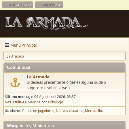
Iniciar sesión
Registrarse
Menú Principal
La Armada
Comunidad
La Armada
Si deseas presentarte o tienes alguna duda o
sugerencia sobre la web.
Último mensaje:
06 Agosto del 2026, 03:37
Re:Castilla-La Mancha
por
erikelrojo
Subforos
Censo de jugadores
Nuevos Usuarios
Mercadillo.
Wargames y Miniaturas