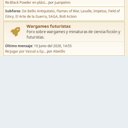
Re:Black Powder en plást...
por
Juanpelvis
Subforos
De Bellis Antiquitatis
Flames of War
Lasalle
Impetus
Field of
Glory
El Arte de la Guerra
SAGA
Bolt Action
Wargames futuristas
Foro sobre wargames y miniaturas de ciencia ficción y
futuristas.
Último mensaje:
10 Junio del 2026, 14:55
Re:Jugar por Vassal a Ep...
por
Abetillo
Subforos
Warhammer 40.000
Infinity
Epic
Wargames de fantasía
Foro sobre wargames y miniaturas de fantasía.
Último mensaje:
02 Agosto del 2026, 15:49
Re:Campaña de Dracula's ...
por
erikelrojo
Subforos
Warhammer Fantasy
Kings of War
El Señor de los Anillos
Warmaster
Mordheim
Song of Blades
Blood Bowl
Pintura y modelismo
Taller