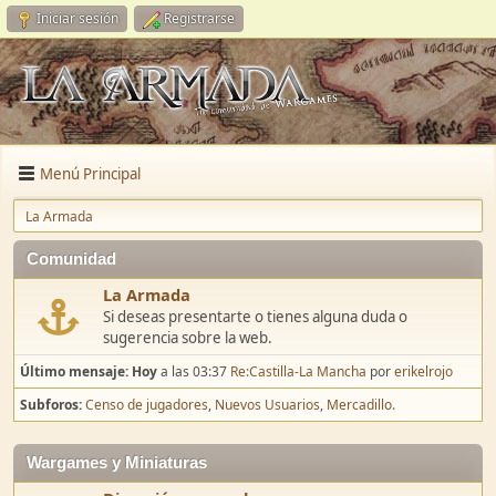
Iniciar sesión
Registrarse
Menú Principal
La Armada
Comunidad
La Armada
Si deseas presentarte o tienes alguna duda o
sugerencia sobre la web.
Último mensaje:
Hoy
a las 03:37
Re:Castilla-La Mancha
por
erikelrojo
Subforos
Censo de jugadores
Nuevos Usuarios
Mercadillo.
Wargames y Miniaturas