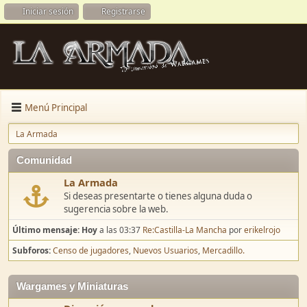
Iniciar sesión
Registrarse
Menú Principal
La Armada
Comunidad
La Armada
Si deseas presentarte o tienes alguna duda o
sugerencia sobre la web.
Último mensaje:
Hoy
a las 03:37
Re:Castilla-La Mancha
por
erikelrojo
Subforos
Censo de jugadores
Nuevos Usuarios
Mercadillo.
Wargames y Miniaturas