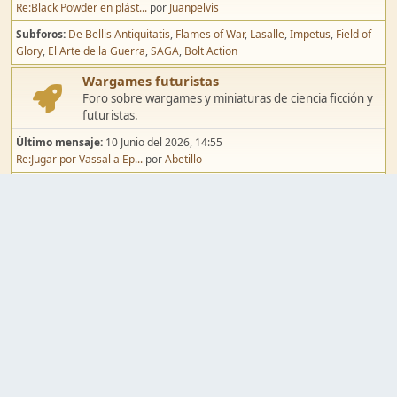
Re:Black Powder en plást...
por
Juanpelvis
Subforos
De Bellis Antiquitatis
Flames of War
Lasalle
Impetus
Field of
Glory
El Arte de la Guerra
SAGA
Bolt Action
Wargames futuristas
Foro sobre wargames y miniaturas de ciencia ficción y
futuristas.
Último mensaje:
10 Junio del 2026, 14:55
Re:Jugar por Vassal a Ep...
por
Abetillo
Subforos
Warhammer 40.000
Infinity
Epic
Wargames de fantasía
Foro sobre wargames y miniaturas de fantasía.
Último mensaje:
02 Agosto del 2026, 15:49
Re:Campaña de Dracula's ...
por
erikelrojo
Subforos
Warhammer Fantasy
Kings of War
El Señor de los Anillos
Warmaster
Mordheim
Song of Blades
Blood Bowl
Pintura y modelismo
Taller