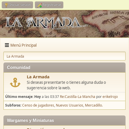
Iniciar sesión
Registrarse
Menú Principal
La Armada
Comunidad
La Armada
Si deseas presentarte o tienes alguna duda o
sugerencia sobre la web.
Último mensaje:
Hoy
a las 03:37
Re:Castilla-La Mancha
por
erikelrojo
Subforos
Censo de jugadores
Nuevos Usuarios
Mercadillo.
Wargames y Miniaturas