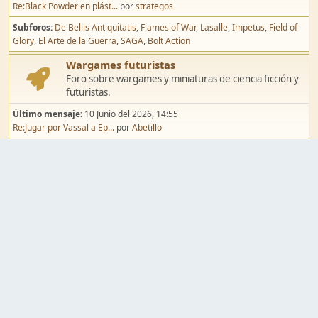
Re:Black Powder en plást...
por
strategos
Subforos
De Bellis Antiquitatis
Flames of War
Lasalle
Impetus
Field of
Glory
El Arte de la Guerra
SAGA
Bolt Action
Wargames futuristas
Foro sobre wargames y miniaturas de ciencia ficción y
futuristas.
Último mensaje:
10 Junio del 2026, 14:55
Re:Jugar por Vassal a Ep...
por
Abetillo
Subforos
Warhammer 40.000
Infinity
Epic
Wargames de fantasía
Foro sobre wargames y miniaturas de fantasía.
Último mensaje:
02 Agosto del 2026, 15:49
Re:Campaña de Dracula's ...
por
erikelrojo
Subforos
Warhammer Fantasy
Kings of War
El Señor de los Anillos
Warmaster
Mordheim
Song of Blades
Blood Bowl
Pintura y modelismo
Taller