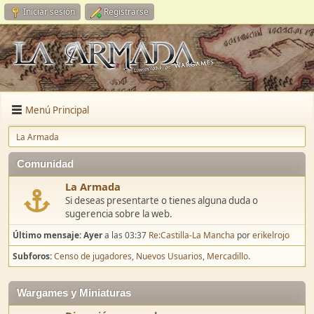
Iniciar sesión
Registrarse
Menú Principal
La Armada
Comunidad
La Armada
Si deseas presentarte o tienes alguna duda o
sugerencia sobre la web.
Último mensaje:
Ayer
a las 03:37
Re:Castilla-La Mancha
por
erikelrojo
Subforos
Censo de jugadores
Nuevos Usuarios
Mercadillo.
Wargames y Miniaturas