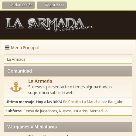
Iniciar sesión
Registrarse
Menú Principal
La Armada
Comunidad
La Armada
Si deseas presentarte o tienes alguna duda o
sugerencia sobre la web.
Último mensaje:
Hoy
a las 06:24
Re:Castilla-La Mancha
por
Raul_alo
Subforos
Censo de jugadores
Nuevos Usuarios
Mercadillo.
Wargames y Miniaturas