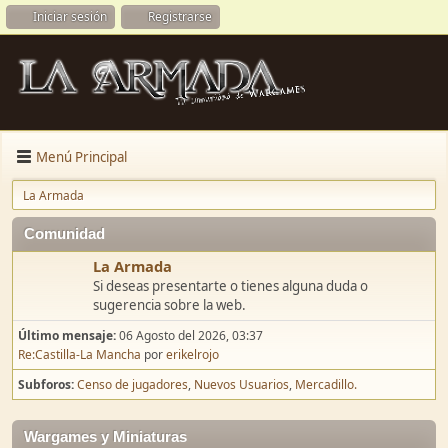
Iniciar sesión
Registrarse
Menú Principal
La Armada
Comunidad
La Armada
Si deseas presentarte o tienes alguna duda o
sugerencia sobre la web.
Último mensaje:
06 Agosto del 2026, 03:37
Re:Castilla-La Mancha
por
erikelrojo
Subforos
Censo de jugadores
Nuevos Usuarios
Mercadillo.
Wargames y Miniaturas