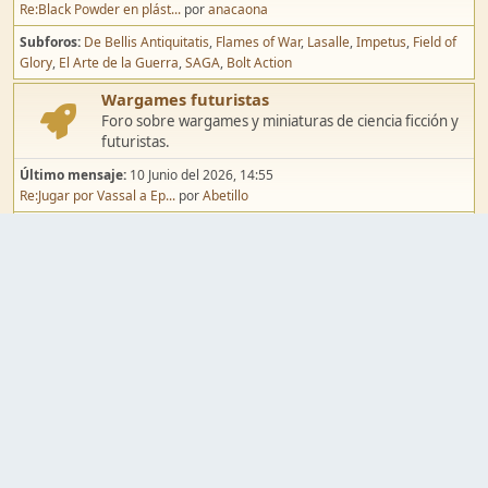
Re:Black Powder en plást...
por
anacaona
Subforos
De Bellis Antiquitatis
Flames of War
Lasalle
Impetus
Field of
Glory
El Arte de la Guerra
SAGA
Bolt Action
Wargames futuristas
Foro sobre wargames y miniaturas de ciencia ficción y
futuristas.
Último mensaje:
10 Junio del 2026, 14:55
Re:Jugar por Vassal a Ep...
por
Abetillo
Subforos
Warhammer 40.000
Infinity
Epic
Wargames de fantasía
Foro sobre wargames y miniaturas de fantasía.
Último mensaje:
02 Agosto del 2026, 15:49
Re:Campaña de Dracula's ...
por
erikelrojo
Subforos
Warhammer Fantasy
Kings of War
El Señor de los Anillos
Warmaster
Mordheim
Song of Blades
Blood Bowl
Pintura y modelismo
Taller