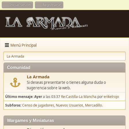
Iniciar sesión
Registrarse
Menú Principal
La Armada
Comunidad
La Armada
Si deseas presentarte o tienes alguna duda o
sugerencia sobre la web.
Último mensaje:
Ayer
a las 03:37
Re:Castilla-La Mancha
por
erikelrojo
Subforos
Censo de jugadores
Nuevos Usuarios
Mercadillo.
Wargames y Miniaturas