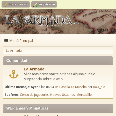
Iniciar sesión
Registrarse
Menú Principal
La Armada
Comunidad
La Armada
Si deseas presentarte o tienes alguna duda o
sugerencia sobre la web.
Último mensaje:
Ayer
a las 06:24
Re:Castilla-La Mancha
por
Raul_alo
Subforos
Censo de jugadores
Nuevos Usuarios
Mercadillo.
Wargames y Miniaturas