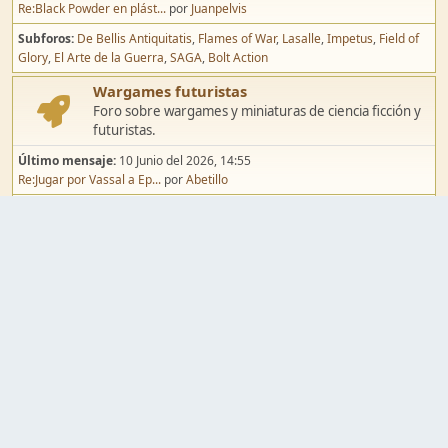
Re:Black Powder en plást...
por
Juanpelvis
Subforos
De Bellis Antiquitatis
Flames of War
Lasalle
Impetus
Field of
Glory
El Arte de la Guerra
SAGA
Bolt Action
Wargames futuristas
Foro sobre wargames y miniaturas de ciencia ficción y
futuristas.
Último mensaje:
10 Junio del 2026, 14:55
Re:Jugar por Vassal a Ep...
por
Abetillo
Subforos
Warhammer 40.000
Infinity
Epic
Wargames de fantasía
Foro sobre wargames y miniaturas de fantasía.
Último mensaje:
02 Agosto del 2026, 15:49
Re:Campaña de Dracula's ...
por
erikelrojo
Subforos
Warhammer Fantasy
Kings of War
El Señor de los Anillos
Warmaster
Mordheim
Song of Blades
Blood Bowl
Pintura y modelismo
Taller