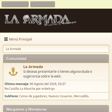
Iniciar sesión
Registrarse
Menú Principal
La Armada
Comunidad
La Armada
Si deseas presentarte o tienes alguna duda o
sugerencia sobre la web.
Último mensaje:
06 Agosto del 2026, 03:37
Re:Castilla-La Mancha
por
erikelrojo
Subforos
Censo de jugadores
Nuevos Usuarios
Mercadillo.
Wargames y Miniaturas