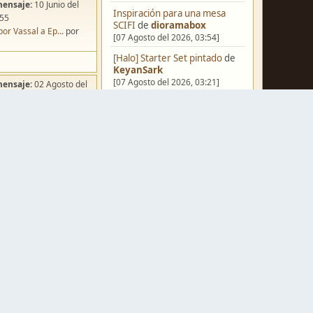
mensaje:
10 Junio del
Inspiración para una mesa
:55
SCIFI
de
dioramabox
por Vassal a Ep...
por
[07 Agosto del 2026, 03:54]
[Halo] Starter Set pintado
de
KeyanSark
[07 Agosto del 2026, 03:21]
mensaje:
02 Agosto del
:49
[Blog] Hoy: Forest Dragon
de
ña de Dracula's ...
por
FJ
o
[06 Agosto del 2026, 18:13]
Pera Miniatvres: Probando el
FDM para 3 mm.
de
Juanpelvis
[06 Agosto del 2026, 10:03]
mensaje:
07 Agosto del
Castilla-La Mancha
de
:54
erikelrojo
ación para una ...
por
[06 Agosto del 2026, 03:37]
box
Un reality de pintores de
mensaje:
Ayer
a las
miniaturas
de
strategos
[05 Agosto del 2026, 19:17]
a FJ
por
Erwin Rommel
¿Qué estáis pintando? 2.0
de
mensaje:
15 Octubre del
Luis Mena