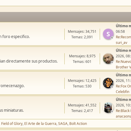
Último 
Mensajes: 34,751
06:58
S
 foro especifico.
Temas: 2,091
Re:Recom
suri_av
Último 
Mensajes: 8,975
2026, 08
ñan directamente sus productos.
Temas: 601
Re:Nuevo
Brother V
Último 
Mensajes: 12,425
2026, 11
icromecenazgo.
Temas: 530
Re:Fox On
Celebfin
Último 
Mensajes: 41,552
2026, 10
us miniaturas.
Temas: 2,417
Re:Black 
anacaon
Field of Glory
El Arte de la Guerra
SAGA
Bolt Action