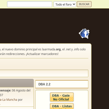
, el nuevo dominio principal es laarmada.
org
, el .net y .info solo
arán redirecciones. ¡Actualizar marcadores!
DBA 2.2
mensaje:
06 Agosto del
:37
lla-La Mancha
por
o