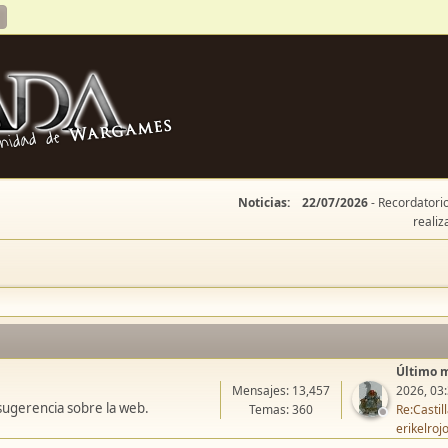
Noticias:
22/07/2026
- Recordatorio
realiz
Último 
Mensajes: 13,457
2026, 03
sugerencia sobre la web.
Temas: 360
Re:Casti
erikelroj