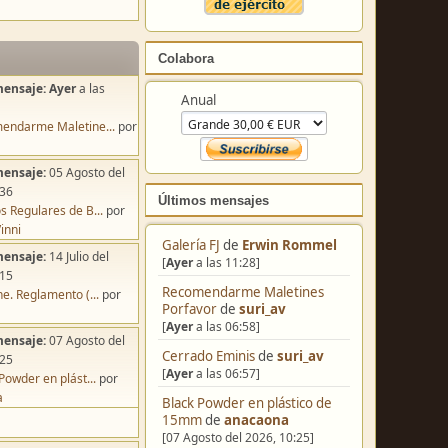
Colabora
mensaje:
Ayer
a las
Anual
endarme Maletine...
por
mensaje:
05 Agosto del
:36
Últimos mensajes
s Regulares de B...
por
inni
Galería FJ
de
Erwin Rommel
mensaje:
14 Julio del
[
Ayer
a las 11:28]
:15
Recomendarme Maletines
e. Reglamento (...
por
Porfavor
de
suri_av
[
Ayer
a las 06:58]
mensaje:
07 Agosto del
Cerrado Eminis
de
suri_av
:25
[
Ayer
a las 06:57]
Powder en plást...
por
a
Black Powder en plástico de
15mm
de
anacaona
[07 Agosto del 2026, 10:25]