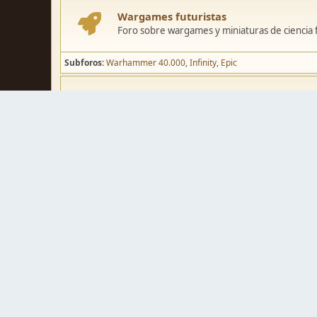
Wargames futuristas
Foro sobre wargames y miniaturas de ciencia fi
Subforos
Warhammer 40.000
Infinity
Epic
Wargames de fantasía
Foro sobre wargames y miniaturas de fantasía
Subforos
Warhammer Fantasy
Kings of War
El Señor de los Ani
Pintura y modelismo
Taller
Foro de modelismo, técnicas de pintura y crea
Galerías de usuarios
Espacio para mostrar los trabajos de pintura o 