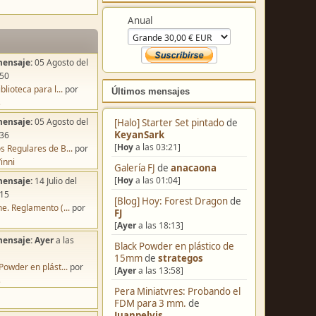
Colabora
mensaje:
05 Agosto del
Anual
:50
blioteca para l...
por
s
mensaje:
05 Agosto del
:36
Últimos mensajes
s Regulares de B...
por
inni
[Halo] Starter Set pintado
de
mensaje:
14 Julio del
KeyanSark
:15
[
Hoy
a las 03:21]
e. Reglamento (...
por
Galería FJ
de
anacaona
[
Hoy
a las 01:04]
mensaje:
Ayer
a las
[Blog] Hoy: Forest Dragon
de
FJ
Powder en plást...
por
[
Ayer
a las 18:13]
s
Black Powder en plástico de
15mm
de
strategos