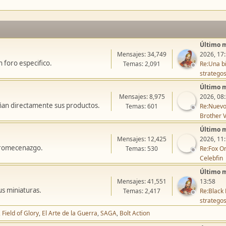
Último 
Mensajes: 34,749
2026, 17
 foro especifico.
Temas: 2,091
Re:Una bi
stratego
Último 
Mensajes: 8,975
2026, 08
ñan directamente sus productos.
Temas: 601
Re:Nuevo
Brother V
Último 
Mensajes: 12,425
2026, 11
icromecenazgo.
Temas: 530
Re:Fox On
Celebfin
Último 
Mensajes: 41,551
13:58
us miniaturas.
Temas: 2,417
Re:Black 
stratego
Field of Glory
El Arte de la Guerra
SAGA
Bolt Action