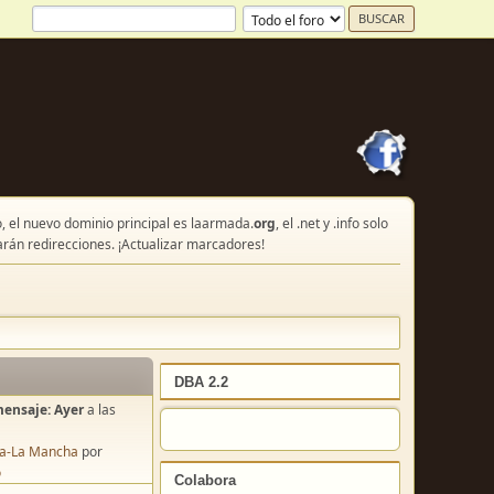
, el nuevo dominio principal es laarmada.
org
, el .net y .info solo
arán redirecciones. ¡Actualizar marcadores!
DBA 2.2
mensaje:
Ayer
a las
lla-La Mancha
por
o