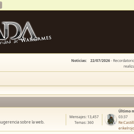
Noticias:
22/07/2026
- Recordatorio
realiz
Último 
Mensajes: 13,457
03:37
sugerencia sobre la web.
Temas: 360
Re:Casti
erikelroj