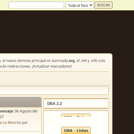
, el nuevo dominio principal es laarmada.
org
, el .net y .info solo
arán redirecciones. ¡Actualizar marcadores!
DBA 2.2
mensaje:
06 Agosto del
:37
lla-La Mancha
por
o