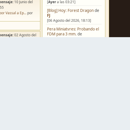
[
Ayer
a las 03:21]
mensaje:
10 Junio del
:55
[Blog] Hoy: Forest Dragon
de
por Vassal a Ep...
por
FJ
[06 Agosto del 2026, 18:13]
Pera Miniatvres: Probando el
FDM para 3 mm.
de
mensaje:
02 Agosto del
Juanpelvis
:49
[06 Agosto del 2026, 10:03]
ña de Dracula's ...
por
o
Castilla-La Mancha
de
erikelrojo
[06 Agosto del 2026, 03:37]
Un reality de pintores de
miniaturas
de
strategos
[05 Agosto del 2026, 19:17]
mensaje:
Ayer
a las
¿Qué estáis pintando? 2.0
de
ación para una ...
por
Luis Mena
box
[05 Agosto del 2026, 18:32]
mensaje:
Ayer
a las
Una biblioteca para los
wargames
de
strategos
[05 Agosto del 2026, 17:50]
a FJ
por
Ponent
mensaje:
15 Octubre del
Nuevos Regulares de Brother