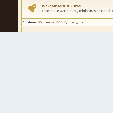
Wargames futuristas
Foro sobre wargames y miniaturas de ciencia fi
Subforos
Warhammer 40.000
Infinity
Epic
Wargames de fantasía
Foro sobre wargames y miniaturas de fantasía
Subforos
Warhammer Fantasy
Kings of War
El Señor de los Ani
Pintura y modelismo
Taller
Foro de modelismo, técnicas de pintura y crea
Galerías de usuarios
Espacio para mostrar los trabajos de pintura o 