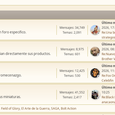
Último 
Mensajes: 34,749
2026, 17
 foro especifico.
Temas: 2,091
Re:Una bi
stratego
Último 
Mensajes: 8,975
2026, 08
ñan directamente sus productos.
Temas: 601
Re:Nuevo
Brother V
Último 
Mensajes: 12,425
2026, 11
icromecenazgo.
Temas: 530
Re:Fox On
Celebfin
Último 
Mensajes: 41,552
10:25
us miniaturas.
Temas: 2,417
Re:Black 
anacaon
Field of Glory
El Arte de la Guerra
SAGA
Bolt Action