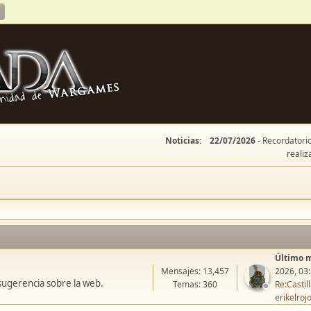
Noticias:
22/07/2026
- Recordatorio
realiz
Último 
Mensajes: 13,457
2026, 03
sugerencia sobre la web.
Temas: 360
Re:Casti
erikelroj