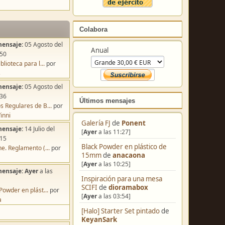
Colabora
mensaje:
05 Agosto del
Anual
:50
blioteca para l...
por
s
mensaje:
05 Agosto del
:36
Últimos mensajes
s Regulares de B...
por
inni
Galería FJ
de
Ponent
mensaje:
14 Julio del
[
Ayer
a las 11:27]
:15
Black Powder en plástico de
e. Reglamento (...
por
15mm
de
anacaona
[
Ayer
a las 10:25]
mensaje:
Ayer
a las
Inspiración para una mesa
SCIFI
de
dioramabox
Powder en plást...
por
[
Ayer
a las 03:54]
a
[Halo] Starter Set pintado
de
KeyanSark