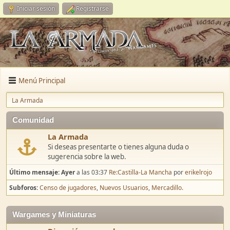
Iniciar sesión
Registrarse
Menú Principal
La Armada
Comunidad
La Armada
Si deseas presentarte o tienes alguna duda o
sugerencia sobre la web.
Último mensaje:
Ayer
a las 03:37
Re:Castilla-La Mancha
por
erikelrojo
Subforos
Censo de jugadores
Nuevos Usuarios
Mercadillo.
Wargames y Miniaturas