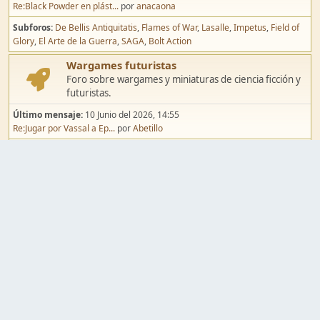
Re:Black Powder en plást...
por
anacaona
Subforos
De Bellis Antiquitatis
Flames of War
Lasalle
Impetus
Field of
Glory
El Arte de la Guerra
SAGA
Bolt Action
Wargames futuristas
Foro sobre wargames y miniaturas de ciencia ficción y
futuristas.
Último mensaje:
10 Junio del 2026, 14:55
Re:Jugar por Vassal a Ep...
por
Abetillo
Subforos
Warhammer 40.000
Infinity
Epic
Wargames de fantasía
Foro sobre wargames y miniaturas de fantasía.
Último mensaje:
02 Agosto del 2026, 15:49
Re:Campaña de Dracula's ...
por
erikelrojo
Subforos
Warhammer Fantasy
Kings of War
El Señor de los Anillos
Warmaster
Mordheim
Song of Blades
Blood Bowl
Pintura y modelismo
Taller