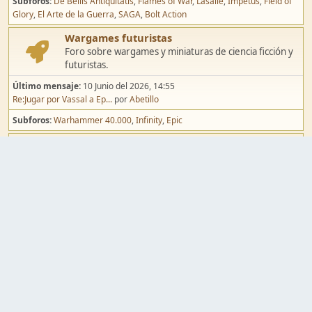
Re:Black Powder en plást...
por
Juanpelvis
Subforos
De Bellis Antiquitatis
Flames of War
Lasalle
Impetus
Field of
Glory
El Arte de la Guerra
SAGA
Bolt Action
Wargames futuristas
Foro sobre wargames y miniaturas de ciencia ficción y
futuristas.
Último mensaje:
10 Junio del 2026, 14:55
Re:Jugar por Vassal a Ep...
por
Abetillo
Subforos
Warhammer 40.000
Infinity
Epic
Wargames de fantasía
Foro sobre wargames y miniaturas de fantasía.
Último mensaje:
02 Agosto del 2026, 15:49
Re:Campaña de Dracula's ...
por
erikelrojo
Subforos
Warhammer Fantasy
Kings of War
El Señor de los Anillos
Warmaster
Mordheim
Song of Blades
Blood Bowl
Pintura y modelismo
Taller