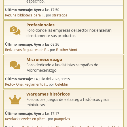
Discusión general
Foro genérico para miniaturas y wargames, sin foro
especifico.
Último mensaje:
Ayer
a las 17:50
Re:Una biblioteca para l...
por
strategos
Profesionales
Foro donde las empresas del sector nos enseñan
directamente sus productos.
Último mensaje:
Ayer
a las 08:36
Re:Nuevos Regulares de B...
por
Brother Vinni
Micromecenazgo
Foro dedicado a las distintas campañas de
Micromecenazgo.
Último mensaje:
14 Julio del 2026, 11:15
Re:Fox One. Reglamento (...
por
Celebfin
Wargames históricos
Foro sobre juegos de estrategia históricos y sus
miniaturas.
Último mensaje:
Ayer
a las 17:17