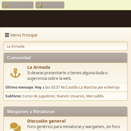
Iniciar sesión
Registrarse
Menú Principal
La Armada
Comunidad
La Armada
Si deseas presentarte o tienes alguna duda o
sugerencia sobre la web.
Último mensaje:
Hoy
a las 03:37
Re:Castilla-La Mancha
por
erikelrojo
Subforos
Censo de jugadores
Nuevos Usuarios
Mercadillo.
Wargames y Miniaturas