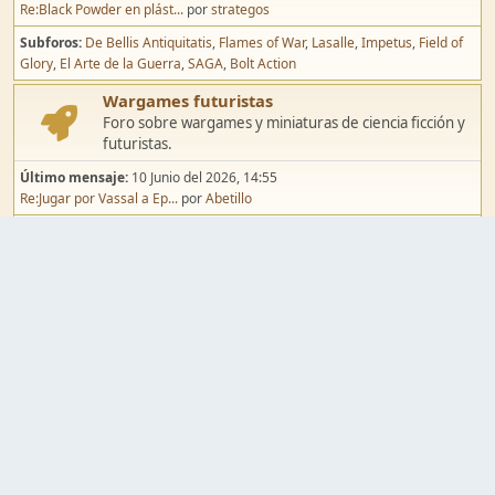
Re:Black Powder en plást...
por
strategos
Subforos
De Bellis Antiquitatis
Flames of War
Lasalle
Impetus
Field of
Glory
El Arte de la Guerra
SAGA
Bolt Action
Wargames futuristas
Foro sobre wargames y miniaturas de ciencia ficción y
futuristas.
Último mensaje:
10 Junio del 2026, 14:55
Re:Jugar por Vassal a Ep...
por
Abetillo
Subforos
Warhammer 40.000
Infinity
Epic
Wargames de fantasía
Foro sobre wargames y miniaturas de fantasía.
Último mensaje:
02 Agosto del 2026, 15:49
Re:Campaña de Dracula's ...
por
erikelrojo
Subforos
Warhammer Fantasy
Kings of War
El Señor de los Anillos
Warmaster
Mordheim
Song of Blades
Blood Bowl
Pintura y modelismo
Taller