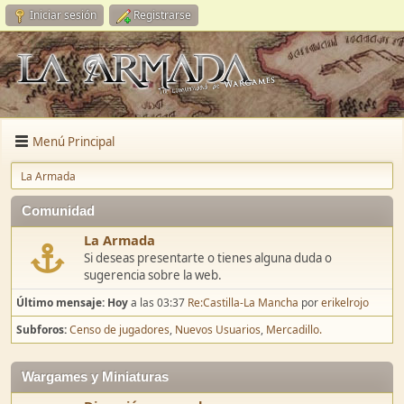
Iniciar sesión
Registrarse
Menú Principal
La Armada
Comunidad
La Armada
Si deseas presentarte o tienes alguna duda o
sugerencia sobre la web.
Último mensaje:
Hoy
a las 03:37
Re:Castilla-La Mancha
por
erikelrojo
Subforos
Censo de jugadores
Nuevos Usuarios
Mercadillo.
Wargames y Miniaturas