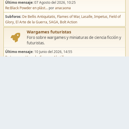
Último mensaje:
07 Agosto del 2026, 10:25
Re:Black Powder en plást...
por
anacaona
Subforos
De Bellis Antiquitatis
Flames of War
Lasalle
Impetus
Field of
Glory
El Arte de la Guerra
SAGA
Bolt Action
Wargames futuristas
Foro sobre wargames y miniaturas de ciencia ficción y
futuristas.
Último mensaje:
10 Junio del 2026, 14:55
Re:Jugar por Vassal a Ep...
por
Abetillo
Subforos
Warhammer 40.000
Infinity
Epic
Wargames de fantasía
Foro sobre wargames y miniaturas de fantasía.
Último mensaje:
02 Agosto del 2026, 15:49
Re:Campaña de Dracula's ...
por
erikelrojo
Subforos
Warhammer Fantasy
Kings of War
El Señor de los Anillos
Warmaster
Mordheim
Song of Blades
Blood Bowl
Pintura y modelismo