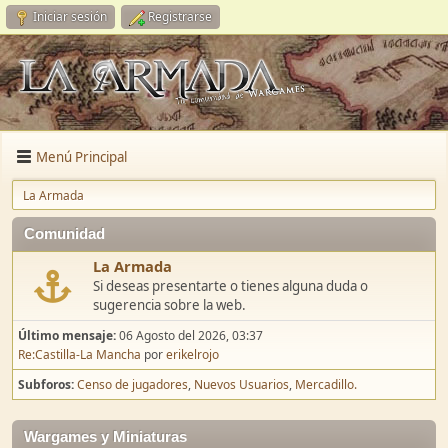
Iniciar sesión
Registrarse
Menú Principal
La Armada
Comunidad
La Armada
Si deseas presentarte o tienes alguna duda o
sugerencia sobre la web.
Último mensaje:
06 Agosto del 2026, 03:37
Re:Castilla-La Mancha
por
erikelrojo
Subforos
Censo de jugadores
Nuevos Usuarios
Mercadillo.
Wargames y Miniaturas