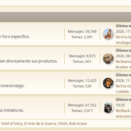
Último 
Mensajes: 34,749
2026, 17
 foro especifico.
Temas: 2,091
Re:Una bi
stratego
Último 
Mensajes: 8,975
2026, 08
ñan directamente sus productos.
Temas: 601
Re:Nuevo
Brother V
Último 
Mensajes: 12,425
2026, 11
icromecenazgo.
Temas: 530
Re:Fox On
Celebfin
Último 
Mensajes: 41,552
10:25
us miniaturas.
Temas: 2,417
Re:Black 
anacaon
Field of Glory
El Arte de la Guerra
SAGA
Bolt Action