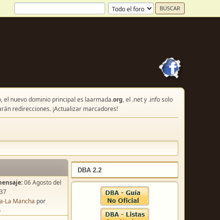
, el nuevo dominio principal es laarmada.
org
, el .net y .info solo
arán redirecciones. ¡Actualizar marcadores!
DBA 2.2
mensaje:
06 Agosto del
:37
lla-La Mancha
por
o