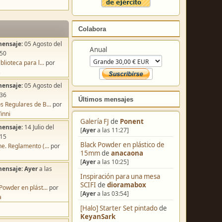
Colabora
mensaje:
05 Agosto del
Anual
:50
blioteca para l...
por
s
mensaje:
05 Agosto del
:36
Últimos mensajes
s Regulares de B...
por
inni
Galería FJ
de
Ponent
mensaje:
14 Julio del
[
Ayer
a las 11:27]
:15
Black Powder en plástico de
e. Reglamento (...
por
15mm
de
anacaona
[
Ayer
a las 10:25]
mensaje:
Ayer
a las
Inspiración para una mesa
SCIFI
de
dioramabox
Powder en plást...
por
[
Ayer
a las 03:54]
a
[Halo] Starter Set pintado
de
KeyanSark