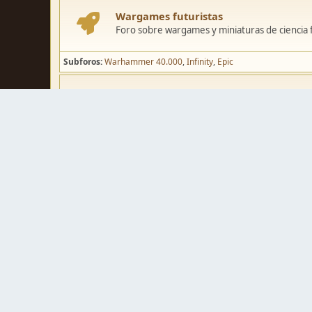
Wargames futuristas
Foro sobre wargames y miniaturas de ciencia fi
Subforos
Warhammer 40.000
Infinity
Epic
Wargames de fantasía
Foro sobre wargames y miniaturas de fantasía
Subforos
Warhammer Fantasy
Kings of War
El Señor de los Ani
Pintura y modelismo
Taller
Foro de modelismo, técnicas de pintura y crea
Galerías de usuarios
Espacio para mostrar los trabajos de pintura o 