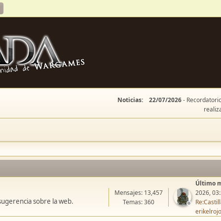
Noticias:
22/07/2026
- Recordatorio
realiz
Último 
Mensajes: 13,457
2026, 03
sugerencia sobre la web.
Temas: 360
Re:Casti
erikelroj