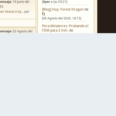
[
Ayer
a las 03:21]
mensaje:
10 Junio del
:55
[Blog] Hoy: Forest Dragon
de
por Vassal a Ep...
por
FJ
[06 Agosto del 2026, 18:13]
Pera Miniatvres: Probando el
FDM para 3 mm.
de
mensaje:
02 Agosto del
Juanpelvis
:49
[06 Agosto del 2026, 10:03]
ña de Dracula's ...
por
o
Castilla-La Mancha
de
erikelrojo
[06 Agosto del 2026, 03:37]
Un reality de pintores de
miniaturas
de
strategos
[05 Agosto del 2026, 19:17]
mensaje:
Ayer
a las
¿Qué estáis pintando? 2.0
de
ación para una ...
por
Luis Mena
box
[05 Agosto del 2026, 18:32]
mensaje:
Ayer
a las
Una biblioteca para los
wargames
de
strategos
[05 Agosto del 2026, 17:50]
a FJ
por
Ponent
mensaje:
15 Octubre del
Nuevos Regulares de Brother