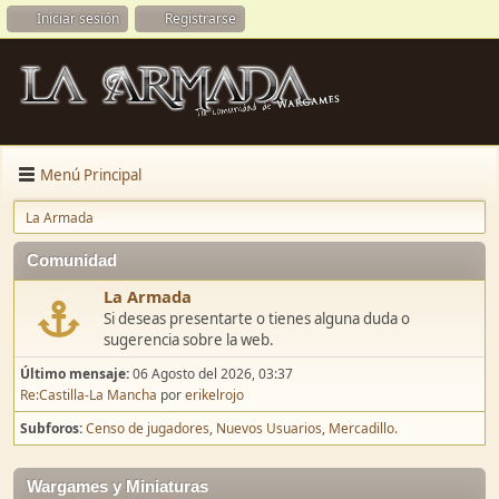
Iniciar sesión
Registrarse
Menú Principal
La Armada
Comunidad
La Armada
Si deseas presentarte o tienes alguna duda o
sugerencia sobre la web.
Último mensaje:
06 Agosto del 2026, 03:37
Re:Castilla-La Mancha
por
erikelrojo
Subforos
Censo de jugadores
Nuevos Usuarios
Mercadillo.
Wargames y Miniaturas