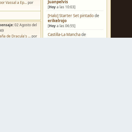
Juanpelvis
por Vassal a Ep...
por
[
Hoy
a las 10:03]
[Halo] Starter Set pintado
de
erikelrojo
mensaje:
02 Agosto del
[
Hoy
a las 06:55]
:49
Castilla-La Mancha
de
ña de Dracula's ...
por
erikelrojo
o
[
Hoy
a las 03:37]
Un reality de pintores de
miniaturas
de
strategos
[
Ayer
a las 19:17]
¿Qué estáis pintando? 2.0
de
mensaje:
Hoy
a las 10:03
Luis Mena
iniatvres: Prob...
por
[
Ayer
a las 18:32]
s
Una biblioteca para los
wargames
de
strategos
mensaje:
Hoy
a las 18:45
[
Ayer
a las 17:50]
or
FJ
Nuevos Regulares de Brother
mensaje:
15 Octubre del
Vinni - 2
de
Brother Vinni
:22
[
Ayer
a las 08:36]
oncurso de Esce...
por
Saludos a todos
de
Espartano