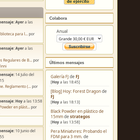
Colabora
mensaje:
Ayer
a las
Anual
blioteca para l...
por
s
mensaje:
Ayer
a las
s Regulares de B...
por
Últimos mensajes
inni
mensaje:
14 Julio del
Galería FJ
de
FJ
:15
[
Hoy
a las 18:45]
e. Reglamento (...
por
[Blog] Hoy: Forest Dragon
de
FJ
mensaje:
Hoy
a las 13:58
[
Hoy
a las 18:13]
Powder en plást...
por
Black Powder en plástico de
s
15mm
de
strategos
[
Hoy
a las 13:58]
mensaje:
10 Junio del
Pera Miniatvres: Probando el
FDM para 3 mm.
de
:55