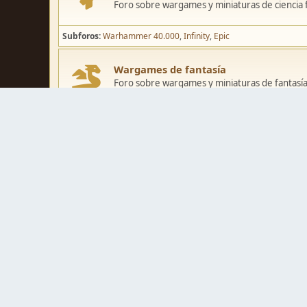
Foro sobre wargames y miniaturas de ciencia fi
Subforos
Warhammer 40.000
Infinity
Epic
Wargames de fantasía
Foro sobre wargames y miniaturas de fantasía
Subforos
Warhammer Fantasy
Kings of War
El Señor de los Ani
Pintura y modelismo
Taller
Foro de modelismo, técnicas de pintura y crea
Galerías de usuarios
Espacio para mostrar los trabajos de pintura o 
Concursos y actividades
Zona de concursos de pintura y actividades var