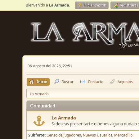
Bienvenido a
La Armada
.
Iniciar sesión
Registrarse
06 Agosto del 2026, 22:51
Inicio
Buscar
Contacto
Adjuntos
La Armada
Comunidad
La Armada
Si deseas presentarte o tienes alguna duda o 
Subforos
Censo de jugadores
Nuevos Usuarios
Mercadillo.