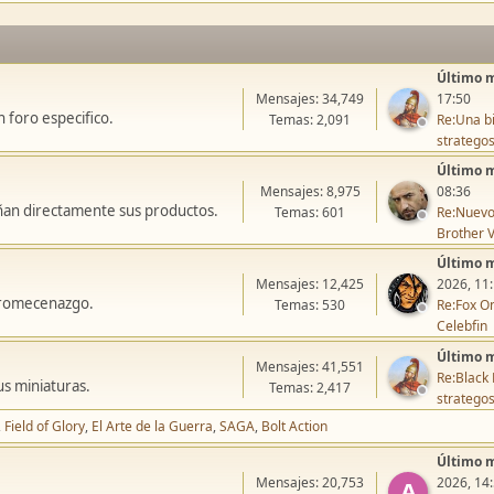
Último 
Mensajes: 34,749
17:50
 foro especifico.
Temas: 2,091
Re:Una bi
stratego
Último 
Mensajes: 8,975
08:36
ñan directamente sus productos.
Temas: 601
Re:Nuevo
Brother V
Último 
Mensajes: 12,425
2026, 11
icromecenazgo.
Temas: 530
Re:Fox On
Celebfin
Último 
Mensajes: 41,551
Re:Black 
us miniaturas.
Temas: 2,417
stratego
Field of Glory
El Arte de la Guerra
SAGA
Bolt Action
Último 
Mensajes: 20,753
2026, 14
A