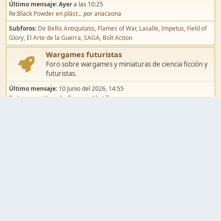
Último mensaje:
Ayer
a las 10:25
Re:Black Powder en plást...
por
anacaona
Subforos
De Bellis Antiquitatis
Flames of War
Lasalle
Impetus
Field of
Glory
El Arte de la Guerra
SAGA
Bolt Action
Wargames futuristas
Foro sobre wargames y miniaturas de ciencia ficción y
futuristas.
Último mensaje:
10 Junio del 2026, 14:55
Re:Jugar por Vassal a Ep...
por
Abetillo
Subforos
Warhammer 40.000
Infinity
Epic
Wargames de fantasía
Foro sobre wargames y miniaturas de fantasía.
Último mensaje:
02 Agosto del 2026, 15:49
Re:Campaña de Dracula's ...
por
erikelrojo
Subforos
Warhammer Fantasy
Kings of War
El Señor de los Anillos
Warmaster
Mordheim
Song of Blades
Blood Bowl
Pintura y modelismo