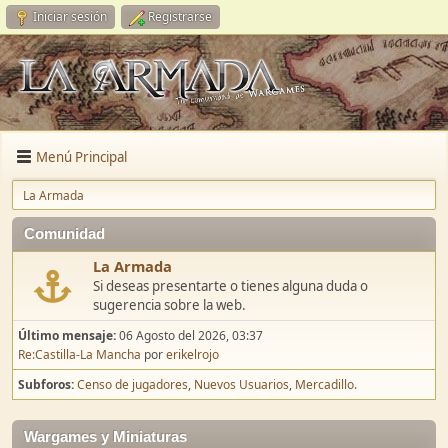
Iniciar sesión
Registrarse
Menú Principal
La Armada
Comunidad
La Armada
Si deseas presentarte o tienes alguna duda o
sugerencia sobre la web.
Último mensaje:
06 Agosto del 2026, 03:37
Re:Castilla-La Mancha
por
erikelrojo
Subforos
Censo de jugadores
Nuevos Usuarios
Mercadillo.
Wargames y Miniaturas