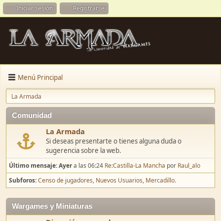
Iniciar sesión
Registrarse
Menú Principal
La Armada
Comunidad
La Armada
Si deseas presentarte o tienes alguna duda o
sugerencia sobre la web.
Último mensaje:
Ayer
a las 06:24
Re:Castilla-La Mancha
por
Raul_alo
Subforos
Censo de jugadores
Nuevos Usuarios
Mercadillo.
Wargames y Miniaturas