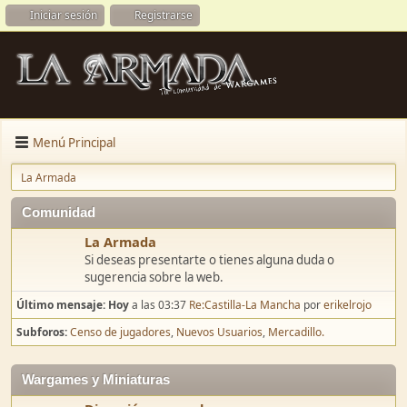
Iniciar sesión
Registrarse
Menú Principal
La Armada
Comunidad
La Armada
Si deseas presentarte o tienes alguna duda o
sugerencia sobre la web.
Último mensaje:
Hoy
a las 03:37
Re:Castilla-La Mancha
por
erikelrojo
Subforos
Censo de jugadores
Nuevos Usuarios
Mercadillo.
Wargames y Miniaturas