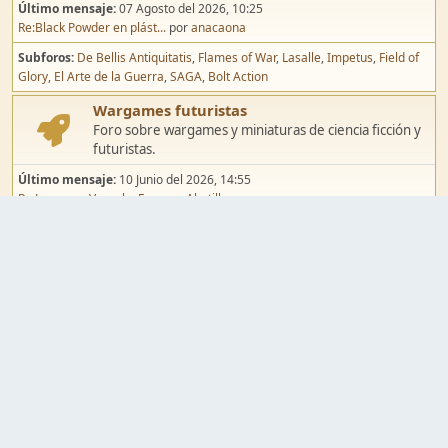
Último mensaje:
07 Agosto del 2026, 10:25
Re:Black Powder en plást...
por
anacaona
Subforos
De Bellis Antiquitatis
Flames of War
Lasalle
Impetus
Field of
Glory
El Arte de la Guerra
SAGA
Bolt Action
Wargames futuristas
Foro sobre wargames y miniaturas de ciencia ficción y
futuristas.
Último mensaje:
10 Junio del 2026, 14:55
Re:Jugar por Vassal a Ep...
por
Abetillo
Subforos
Warhammer 40.000
Infinity
Epic
Wargames de fantasía
Foro sobre wargames y miniaturas de fantasía.
Último mensaje:
02 Agosto del 2026, 15:49
Re:Campaña de Dracula's ...
por
erikelrojo
Subforos
Warhammer Fantasy
Kings of War
El Señor de los Anillos
Warmaster
Mordheim
Song of Blades
Blood Bowl
Pintura y modelismo