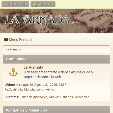
Iniciar sesión
Registrarse
Menú Principal
La Armada
Comunidad
La Armada
Si deseas presentarte o tienes alguna duda o
sugerencia sobre la web.
Último mensaje:
06 Agosto del 2026, 03:37
Re:Castilla-La Mancha
por
erikelrojo
Subforos
Censo de jugadores
Nuevos Usuarios
Mercadillo.
Wargames y Miniaturas