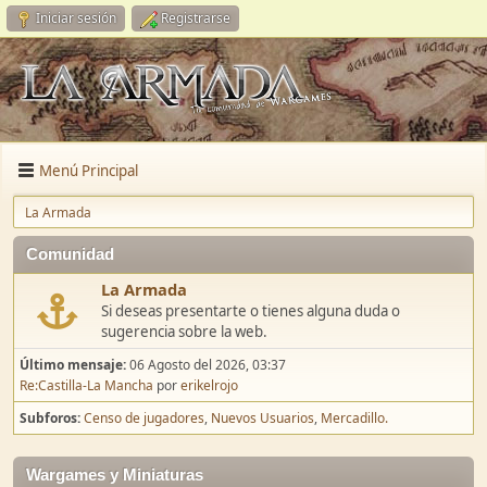
Iniciar sesión
Registrarse
Menú Principal
La Armada
Comunidad
La Armada
Si deseas presentarte o tienes alguna duda o
sugerencia sobre la web.
Último mensaje:
06 Agosto del 2026, 03:37
Re:Castilla-La Mancha
por
erikelrojo
Subforos
Censo de jugadores
Nuevos Usuarios
Mercadillo.
Wargames y Miniaturas