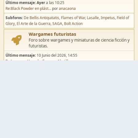
Último mensaje:
Ayer
a las 10:25
Re:Black Powder en plást...
por
anacaona
Subforos
De Bellis Antiquitatis
Flames of War
Lasalle
Impetus
Field of
Glory
El Arte de la Guerra
SAGA
Bolt Action
Wargames futuristas
Foro sobre wargames y miniaturas de ciencia ficción y
futuristas.
Último mensaje:
10 Junio del 2026, 14:55
Re:Jugar por Vassal a Ep...
por
Abetillo
Subforos
Warhammer 40.000
Infinity
Epic
Wargames de fantasía
Foro sobre wargames y miniaturas de fantasía.
Último mensaje:
02 Agosto del 2026, 15:49
Re:Campaña de Dracula's ...
por
erikelrojo
Subforos
Warhammer Fantasy
Kings of War
El Señor de los Anillos
Warmaster
Mordheim
Song of Blades
Blood Bowl
Pintura y modelismo